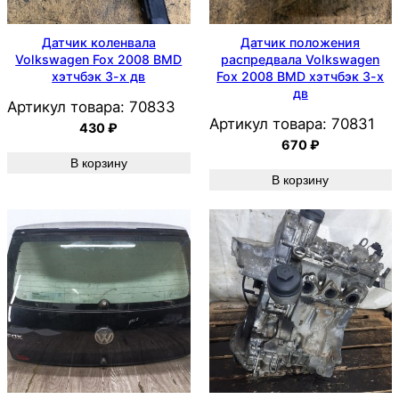
Датчик коленвала
Датчик положения
Volkswagen Fox 2008 BMD
распредвала Volkswagen
хэтчбэк 3-х дв
Fox 2008 BMD хэтчбэк 3-х
дв
Артикул товара:
70833
Артикул товара:
70831
430
₽
670
₽
В корзину
В корзину