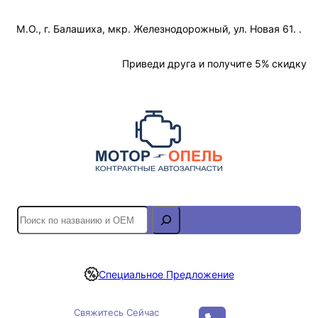
Перейти
М.О., г. Балашиха, мкр. Железнодорожный, ул. Новая 61. .
к
содержимому
Отслеживание Заказа
Приведи друга и получите 5% скидку
S
e
a
r
Специальное Предложение
c
h
Свяжитесь Сейчас