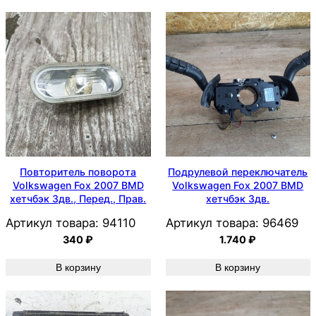
Повторитель поворота
Подрулевой переключатель
Volkswagen Fox 2007 BMD
Volkswagen Fox 2007 BMD
хетчбэк 3дв., Перед., Прав.
хетчбэк 3дв.
Артикул товара:
94110
Артикул товара:
96469
340
₽
1.740
₽
В корзину
В корзину