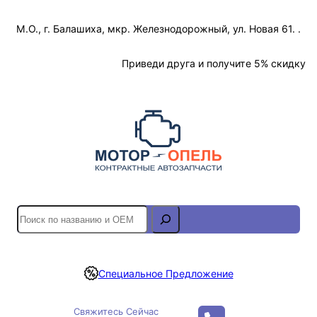
Перейти
М.О., г. Балашиха, мкр. Железнодорожный, ул. Новая 61. .
к
содержимому
Отслеживание Заказа
Приведи друга и получите 5% скидку
S
e
a
r
Специальное Предложение
c
h
Свяжитесь Сейчас