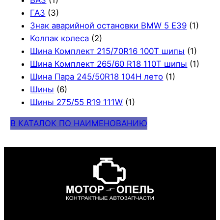
ВАЗ
(1)
ГАЗ
(3)
Знак аварийной остановки BMW 5 E39
(1)
Колпак колеса
(2)
Шина Комплект 215/70R16 100T шипы
(1)
Шина Комплект 265/60 R18 110T шипы
(1)
Шина Пара 245/50R18 104H лето
(1)
Шины
(6)
Шины 275/55 R19 111W
(1)
В КАТАЛОК ПО НАИМЕНОВАНИЮ