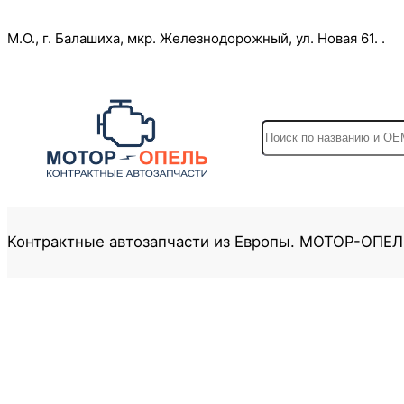
Перейти
М.О., г. Балашиха, мкр. Железнодорожный, ул. Новая 61. .
к
содержимому
S
e
a
r
c
Контрактные автозапчасти из Европы. МОТОР-ОПЕ
h