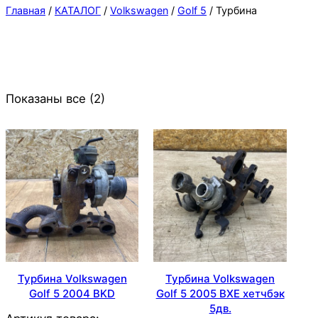
Главная
/
КАТАЛОГ
/
Volkswagen
/
Golf 5
/ Турбина
Показаны все (2)
Турбина Volkswagen
Турбина Volkswagen
Golf 5 2004 BKD
Golf 5 2005 BXE хетчбэк
5дв.