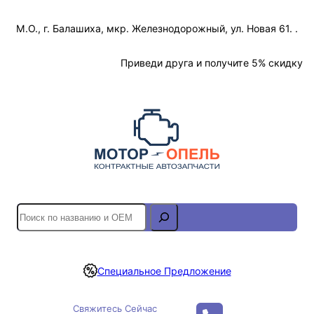
Перейти
М.О., г. Балашиха, мкр. Железнодорожный, ул. Новая 61. .
к
содержимому
Отслеживание Заказа
Приведи друга и получите 5% скидку
S
e
a
r
Специальное Предложение
c
h
Свяжитесь Сейчас