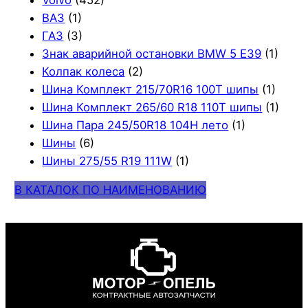
ВАЗ
(1)
ГАЗ
(3)
Знак аварийной остановки BMW 5 E39
(1)
Колпак колеса
(2)
Шина Комплект 215/70R16 100T шипы
(1)
Шина Комплект 265/60 R18 110T шипы
(1)
Шина Пара 245/50R18 104H лето
(1)
Шины
(6)
Шины 275/55 R19 111W
(1)
В КАТАЛОК ПО НАИМЕНОВАНИЮ