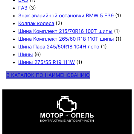
ВАЗ
(1)
ГАЗ
(3)
Знак аварийной остановки BMW 5 E39
(1)
Колпак колеса
(2)
Шина Комплект 215/70R16 100T шипы
(1)
Шина Комплект 265/60 R18 110T шипы
(1)
Шина Пара 245/50R18 104H лето
(1)
Шины
(6)
Шины 275/55 R19 111W
(1)
В КАТАЛОК ПО НАИМЕНОВАНИЮ