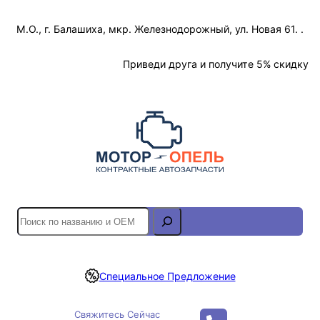
Перейти
М.О., г. Балашиха, мкр. Железнодорожный, ул. Новая 61. .
к
содержимому
Отслеживание Заказа
Приведи друга и получите 5% скидку
S
e
a
r
Специальное Предложение
c
h
Свяжитесь Сейчас