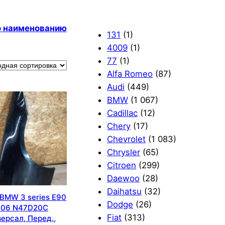
по наименованию
131
(1)
4009
(1)
77
(1)
Alfa Romeo
(87)
Audi
(449)
BMW
(1 067)
Cadillac
(12)
Chery
(17)
Chevrolet
(1 083)
Chrysler
(65)
Citroen
(299)
Daewoo
(28)
Daihatsu
(32)
BMW 3 series E90
Dodge
(26)
006 N47D20C
Fiat
(313)
ерсал, Перед.,