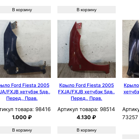
В корзину
В корзину
ыло Ford Fiesta 2005
Крыло Ford Fiesta 2005
Крыло 
JA/FXJB хетчбэк 5дв.,
FXJA/FXJB хетчбэк 5дв.,
хетчбэ
Перед., Прав.
Перед., Прав.
тикул товара:
98416
Артикул товара:
98514
Артику
1.000
₽
4.130
₽
73257
В корзину
В корзину