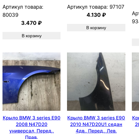
Артикул товара:
Артикул товара:
97107
Ар
80039
4.130
₽
93
3.470
₽
В корзину
В корзину
Крыло BMW 3 series E90
Крыло BMW 3 series E90
Кр
2008 N47D20
2010 N47D20U1 седан
2
универсал, Перед.,
4дв., Перед., Лев.
Прав.