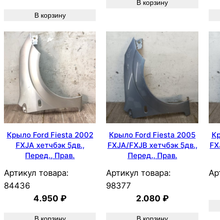
В корзину
В корзину
Крыло Ford Fiesta 2002
Крыло Ford Fiesta 2005
Кр
FXJA хетчбэк 5дв.,
FXJA/FXJB хетчбэк 5дв.,
FX
Перед., Прав.
Перед., Прав.
Артикул товара:
Артикул товара:
Ар
84436
98377
4.950
₽
2.080
₽
В корзину
В корзину