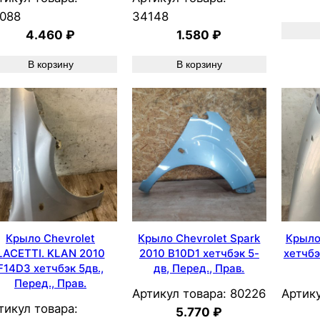
088
34148
4.460
₽
1.580
₽
В корзину
В корзину
Крыло Chevrolet
Крыло Chevrolet Spark
Крыло
LACETTI. KLAN 2010
2010 B10D1 хетчбэк 5-
хетчбэ
F14D3 хетчбэк 5дв.,
дв, Перед., Прав.
Перед., Прав.
Артикул товара:
80226
Артику
тикул товара:
5.770
₽