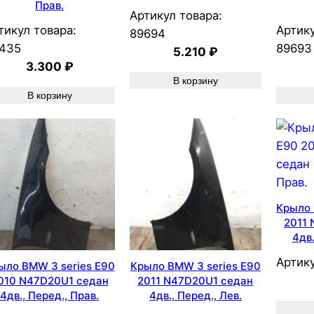
Прав.
Артикул товара:
тикул товара:
Артику
89694
435
89693
5.210
₽
3.300
₽
В корзину
В корзину
Крыло 
2011
4дв.
Артику
ыло BMW 3 series E90
Крыло BMW 3 series E90
010 N47D20U1 седан
2011 N47D20U1 седан
4дв., Перед., Прав.
4дв., Перед., Лев.