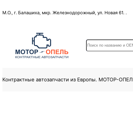
Перейти
М.О., г. Балашиха, мкр. Железнодорожный, ул. Новая 61. .
к
содержимому
S
e
a
r
c
Контрактные автозапчасти из Европы. МОТОР-ОПЕ
h