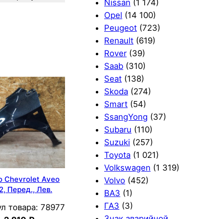
Nissan
(1 174)
Opel
(14 100)
Peugeot
(723)
Renault
(619)
Rover
(39)
Saab
(310)
Seat
(138)
Skoda
(274)
Smart
(54)
SsangYong
(37)
Subaru
(110)
Suzuki
(257)
Toyota
(1 021)
Volkswagen
(1 319)
 Chevrolet Aveo
Volvo
(452)
2, Перед., Лев.
ВАЗ
(1)
ГАЗ
(3)
л товара:
78977
Знак аварийной