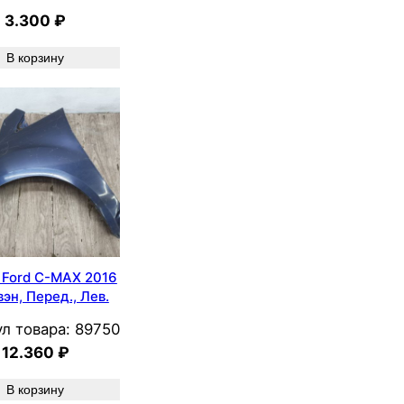
3.300
₽
В корзину
 Ford C-MAX 2016
эн, Перед., Лев.
л товара:
89750
12.360
₽
В корзину