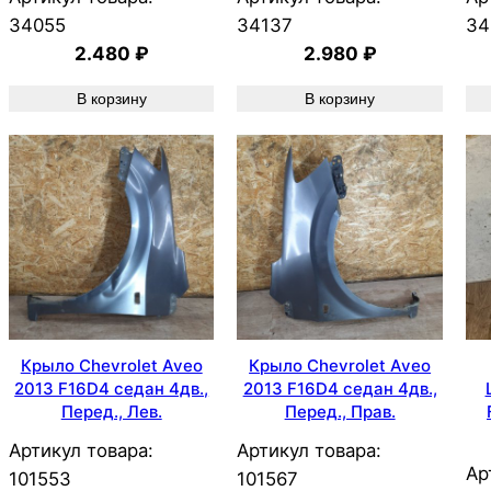
34055
34137
34
2.480
₽
2.980
₽
В корзину
В корзину
Крыло Chevrolet Aveo
Крыло Chevrolet Aveo
2013 F16D4 седан 4дв.,
2013 F16D4 седан 4дв.,
Перед., Лев.
Перед., Прав.
Артикул товара:
Артикул товара:
Ар
101553
101567