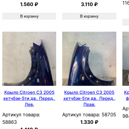
11
1.560
₽
3.110
₽
В корзину
В корзину
Крыло Citroen C3 2005
Крыло Citroen C3 2005
Кр
хетчбэк-5ти дв., Перед.,
хетчбэк-5ти дв., Перед.,
ф
Лев.
Прав.
Ар
Артикул товара:
Артикул товара:
58705
98
58863
1.330
₽