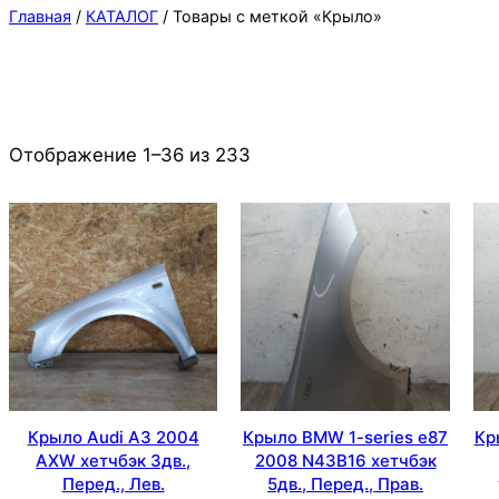
Главная
/
КАТАЛОГ
/ Товары с меткой «Крыло»
Отображение 1–36 из 233
Крыло Audi A3 2004
Крыло BMW 1-series e87
Кр
AXW хетчбэк 3дв.,
2008 N43B16 хетчбэк
Перед., Лев.
5дв., Перед., Прав.