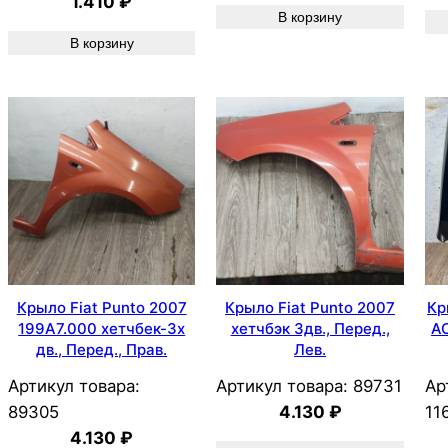
1.410
₽
В корзину
В корзину
Крыло Fiat Punto 2007
Крыло Fiat Punto 2007
Кр
199A7.000 хетчбек-3х
хетчбэк 3дв., Перед.,
AO
дв., Перед., Прав.
Лев.
Артикул товара:
Артикул товара:
89731
Ар
89305
4.130
₽
11
4.130
₽