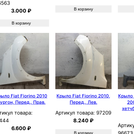
6563
В корзину
3.000
₽
В корзину
ыло Fiat Fiorino 2010
Крыло Fiat Fiorino 2010,
Крыло 
ургон, Перед., Прав.
Перед., Лев.
20
хетчб
тикул товара:
Артикул товара:
97209
444
8.240
₽
Артику
6.600
₽
96673
В корзину