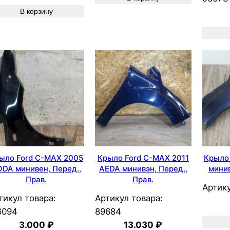
В корзину
ыло Ford C-MAX 2005
Крыло Ford C-MAX 2011
Крыло
DA минивен, Перед.,
AEDA минивэн, Перед.,
минив
Прав.
Прав.
Артику
тикул товара:
Артикул товара:
6094
89684
3.000
₽
13.030
₽