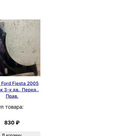
Ford Fiesta 2005
к 3-х дв., Перед.,
Прав.
л товара:
830
₽
В корзину