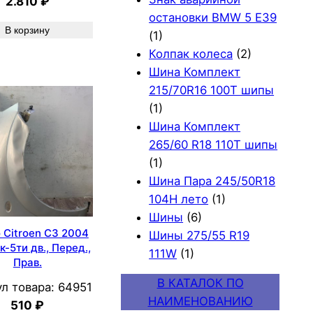
2.810
₽
остановки BMW 5 E39
В корзину
(1)
Колпак колеса
(2)
Шина Комплект
215/70R16 100T шипы
(1)
Шина Комплект
265/60 R18 110T шипы
(1)
Шина Пара 245/50R18
104H лето
(1)
Шины
(6)
 Citroen C3 2004
Шины 275/55 R19
к-5ти дв., Перед.,
111W
(1)
Прав.
В КАТАЛОК ПО
л товара:
64951
НАИМЕНОВАНИЮ
510
₽