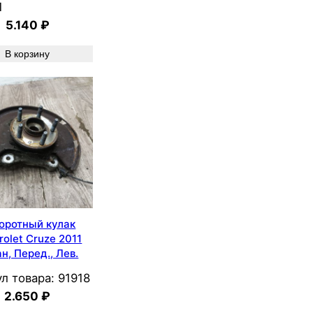
1
5.140
₽
В корзину
оротный кулак
rolet Cruze 2011
н, Перед., Лев.
л товара:
91918
2.650
₽