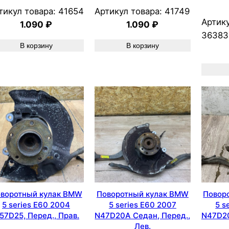
тикул товара:
41654
Артикул товара:
41749
Артику
1.090
₽
1.090
₽
36383
В корзину
В корзину
воротный кулак BMW
Поворотный кулак BMW
Повор
5 series E60 2004
5 series E60 2007
5 s
57D25, Перед., Прав.
N47D20A Седан, Перед.,
N47D20
Лев.