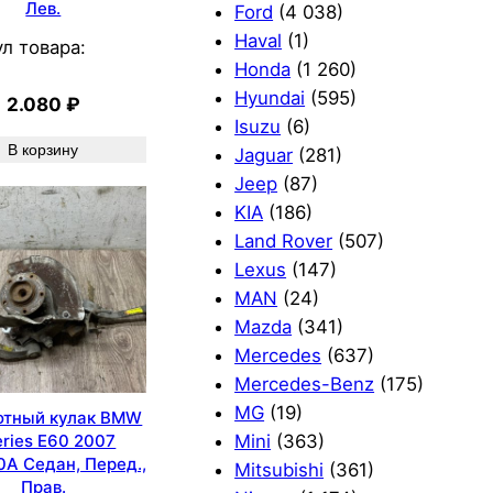
Лев.
Ford
(4 038)
Haval
(1)
л товара:
Honda
(1 260)
Hyundai
(595)
2.080
₽
Isuzu
(6)
В корзину
Jaguar
(281)
Jeep
(87)
KIA
(186)
Land Rover
(507)
Lexus
(147)
MAN
(24)
Mazda
(341)
Mercedes
(637)
Mercedes-Benz
(175)
MG
(19)
отный кулак BMW
Mini
(363)
eries E60 2007
A Седан, Перед.,
Mitsubishi
(361)
Прав.