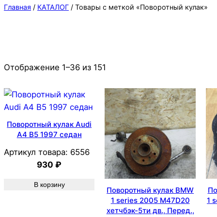
Главная
/
КАТАЛОГ
/ Товары с меткой «Поворотный кулак»
Отображение 1–36 из 151
Поворотный кулак Audi
А4 В5 1997 седан
Артикул товара:
6556
930
₽
В корзину
Поворотный кулак BMW
По
1 series 2005 M47D20
1 
хетчбэк-5ти дв., Перед.,