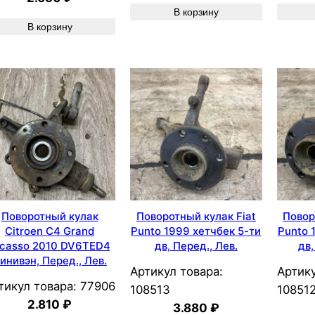
В корзину
В корзину
Поворотный кулак
Поворотный кулак Fiat
Повор
Citroen C4 Grand
Punto 1999 хетчбек 5-ти
Punto 
icasso 2010 DV6TED4
дв, Перед., Лев.
дв,
инивэн, Перед., Лев.
Артикул товара:
Артику
тикул товара:
77906
108513
10851
2.810
₽
3.880
₽