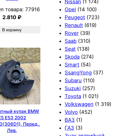
Nissan
(1 174)
л товара:
77916
Opel
(14 100)
2.810
₽
Peugeot
(723)
Renault
(619)
В корзину
Rover
(39)
Saab
(310)
Seat
(138)
Skoda
(274)
Smart
(54)
SsangYong
(37)
Subaru
(110)
Suzuki
(257)
Toyota
(1 021)
Volkswagen
(1 319)
отный кулак BMW
Volvo
(452)
X5 E53 2002
ВАЗ
(1)
(306D1), Перед.,
ГАЗ
(3)
Лев.
Знак аварийной