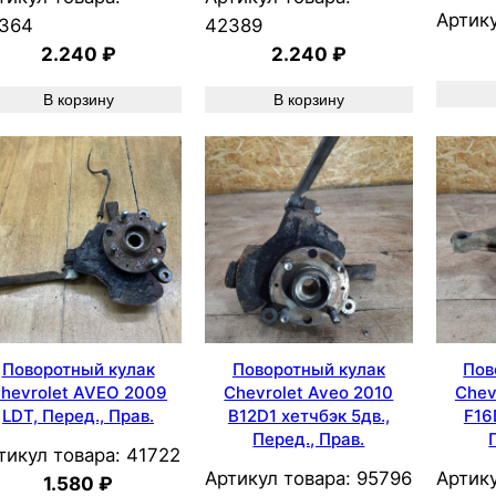
Артику
364
42389
2.240
₽
2.240
₽
В корзину
В корзину
Поворотный кулак
Поворотный кулак
Пов
hevrolet AVEO 2009
Chevrolet Aveo 2010
Chev
LDT, Перед., Прав.
B12D1 хетчбэк 5дв.,
F16
Перед., Прав.
тикул товара:
41722
Артикул товара:
95796
Артику
1.580
₽