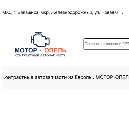
Перейти
М.О., г. Балашиха, мкр. Железнодорожный, ул. Новая 61. .
к
содержимому
S
e
a
r
c
Контрактные автозапчасти из Европы. МОТОР-ОПЕ
h