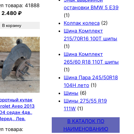
л товара:
41888
остановки BMW 5 E39
2.480
₽
(1)
Колпак колеса
(2)
В корзину
Шина Комплект
215/70R16 100T шипы
(1)
Шина Комплект
265/60 R18 110T шипы
(1)
Шина Пара 245/50R18
104H лето
(1)
Шины
(6)
оротный кулак
Шины 275/55 R19
rolet Aveo 2013
111W
(1)
D4 седан 4дв.,
Перед., Лев.
В КАТАЛОК ПО
НАИМЕНОВАНИЮ
л товара: