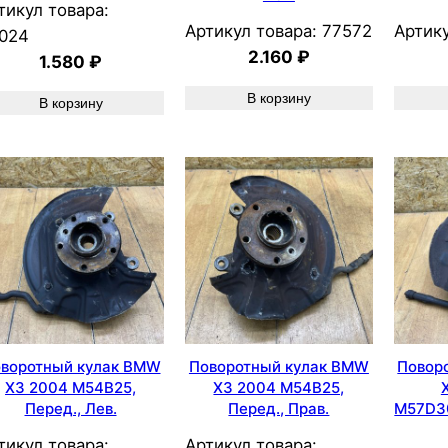
тикул товара:
Артикул товара:
77572
Артику
024
2.160
₽
1.580
₽
В корзину
В корзину
воротный кулак BMW
Поворотный кулак BMW
Повор
X3 2004 M54B25,
X3 2004 M54B25,
Перед., Лев.
Перед., Прав.
M57D30
тикул товара:
Артикул товара: