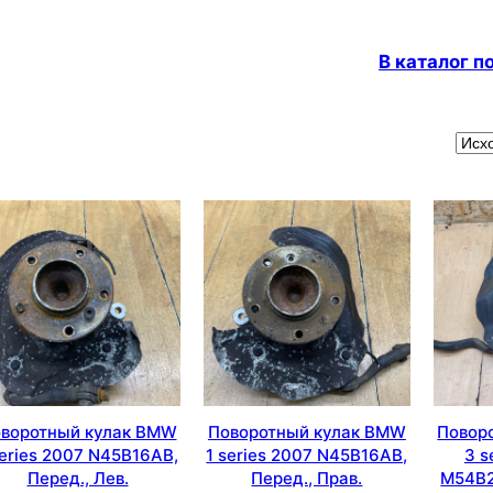
В каталог 
воротный кулак BMW
Поворотный кулак BMW
Повор
series 2007 N45B16AB,
1 series 2007 N45B16AB,
3 s
Перед., Лев.
Перед., Прав.
M54B2