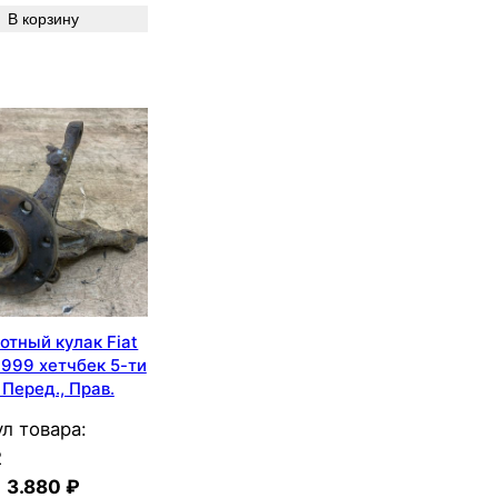
В корзину
отный кулак Fiat
1999 хетчбек 5-ти
 Перед., Прав.
л товара:
2
3.880
₽