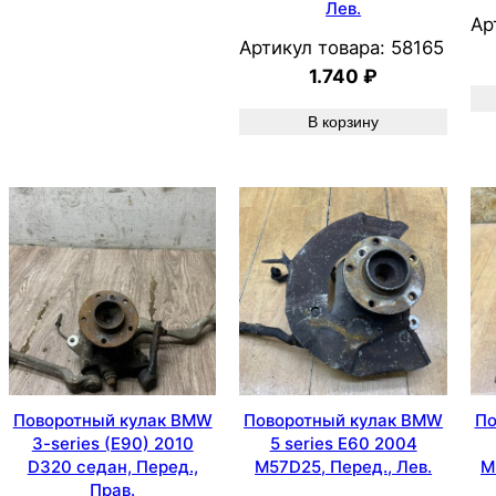
Лев.
Ар
Артикул товара:
58165
1.740
₽
В корзину
Поворотный кулак BMW
Поворотный кулак BMW
По
3-series (E90) 2010
5 series E60 2004
D320 седан, Перед.,
M57D25, Перед., Лев.
M
Прав.