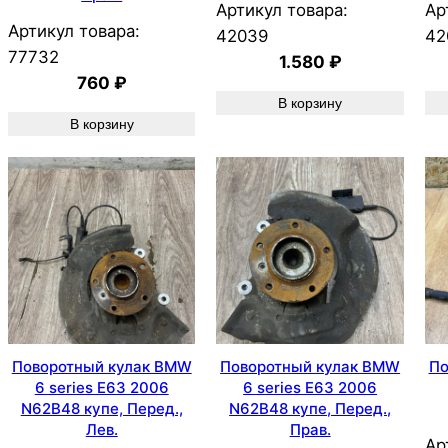
Артикул товара:
Ар
Артикул товара:
42039
42
77732
1.580
₽
760
₽
В корзину
В корзину
Поворотный кулак BMW
Поворотный кулак BMW
По
6 series E63 2006
6 series E63 2006
N62B48 купе, Перед.,
N62B48 купе, Перед.,
Лев.
Прав.
Ар