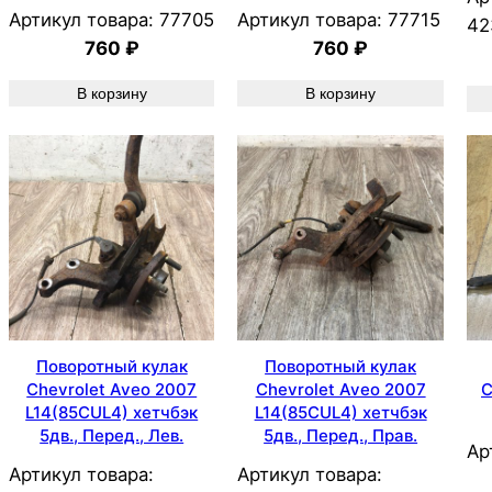
Артикул товара:
77705
Артикул товара:
77715
42
760
₽
760
₽
В корзину
В корзину
Поворотный кулак
Поворотный кулак
Chevrolet Aveo 2007
Chevrolet Aveo 2007
C
L14(85CUL4) хетчбэк
L14(85CUL4) хетчбэк
5дв., Перед., Лев.
5дв., Перед., Прав.
Ар
Артикул товара:
Артикул товара: