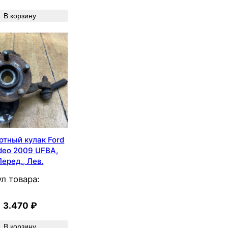
В корзину
отный кулак Ford
eo 2009 UFBA,
Перед., Лев.
л товара:
3.470
₽
В корзину