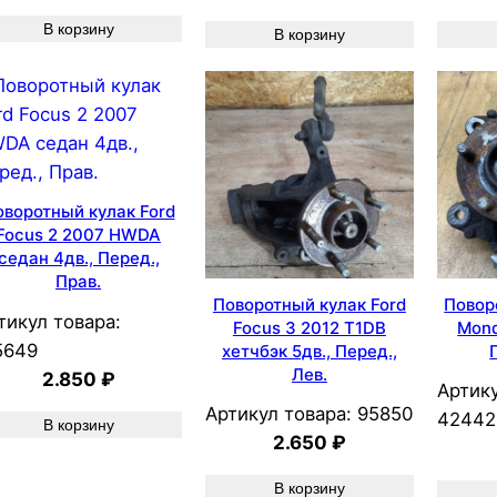
В корзину
В корзину
оворотный кулак Ford
Focus 2 2007 HWDA
седан 4дв., Перед.,
Прав.
Поворотный кулак Ford
Повор
тикул товара:
Focus 3 2012 T1DB
Mond
5649
хетчбэк 5дв., Перед.,
Лев.
2.850
₽
Артику
Артикул товара:
95850
42442
В корзину
2.650
₽
В корзину