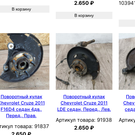
2.650
₽
10394
В корзину
В корзину
Поворотный кулак
Поворотный кулак
Пов
Chevrolet Cruze 2011
Chevrolet Cruze 2011
Chev
F16D4 седан 4дв.,
LDE седан, Перед., Лев.
седа
Перед., Прав.
Артикул товара:
91938
Артику
тикул товара:
91837
2.650
₽
2.650
₽