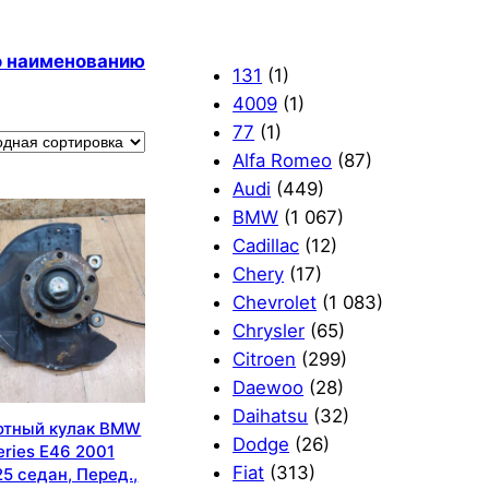
по наименованию
131
(1)
4009
(1)
77
(1)
Alfa Romeo
(87)
Audi
(449)
BMW
(1 067)
Cadillac
(12)
Chery
(17)
Chevrolet
(1 083)
Chrysler
(65)
Citroen
(299)
Daewoo
(28)
Daihatsu
(32)
отный кулак BMW
Dodge
(26)
eries E46 2001
Fiat
(313)
5 седан, Перед.,