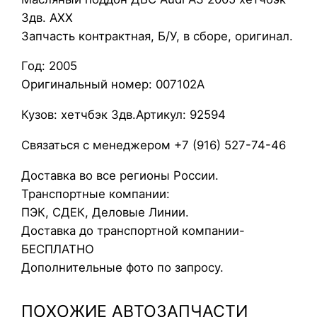
а
3дв. AXX
с
Запчасть контрактная, Б/У, в сборе, оригинал.
л
Год: 2005
я
Оригинальный номер: 007102A
н
ы
Кузов: хетчбэк 3дв.Артикул: 92594
й
п
Связаться с менеджером +7 (916) 527-74-46
о
Доставка во все регионы России.
д
Транспортные компании:
д
ПЭК, СДЕК, Деловые Линии.
о
Доставка до транспортной компании-
н
БЕСПЛАТНО
Д
Дополнительные фото по запросу.
В
С
ПОХОЖИЕ АВТОЗАПЧАСТИ
A