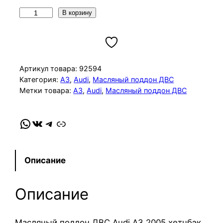
К
В корзину
о
л
и
ч
Артикул товара:
92594
е
Категория:
A3
, 
Audi
, 
Масляный поддон ДВС
Метки товара:
A3
, 
Audi
, 
Масляный поддон ДВС
с
т
в
WhatsApp
VK
Telegram
Link
о
т
о
Описание
в
а
Описание
р
а
М
Масляный поддон ДВС Audi A3 2005 хетчбэк