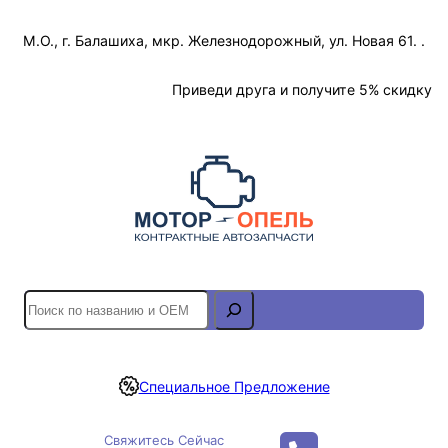
Перейти
М.О., г. Балашиха, мкр. Железнодорожный, ул. Новая 61. .
к
содержимому
Отслеживание Заказа
Приведи друга и получите 5% скидку
S
e
a
r
Специальное Предложение
c
h
Свяжитесь Сейчас