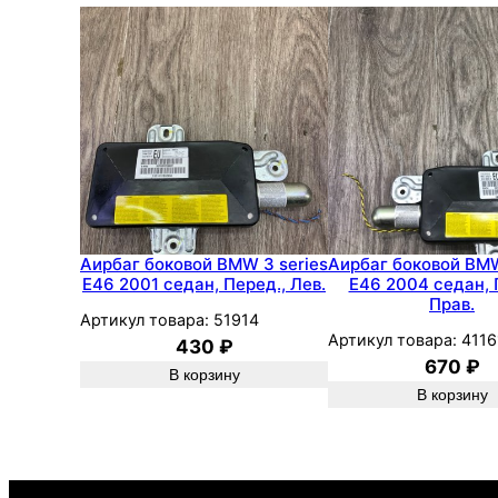
Аирбаг боковой BMW 3 series
Аирбаг боковой BMW
E46 2001 седан, Перед., Лев.
E46 2004 седан, 
Прав.
Артикул товара:
51914
Артикул товара:
4116
430
₽
670
₽
В корзину
В корзину