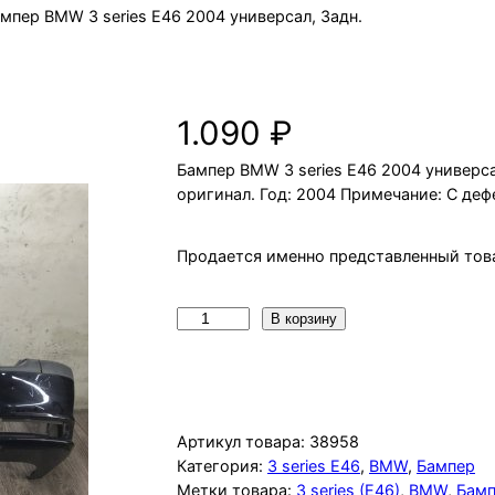
ампер BMW 3 series E46 2004 универсал, Задн.
Бампер BMW 3 series E46 2004 ун
1.090
₽
Бампер BMW 3 series E46 2004 универсал
оригинал. Год: 2004 Примечание: С деф
Продается именно представленный това
К
В корзину
о
л
и
ч
Артикул товара:
38958
е
Категория:
3 series E46
, 
BMW
, 
Бампер
Метки товара:
3 series (E46)
, 
BMW
, 
Бам
с