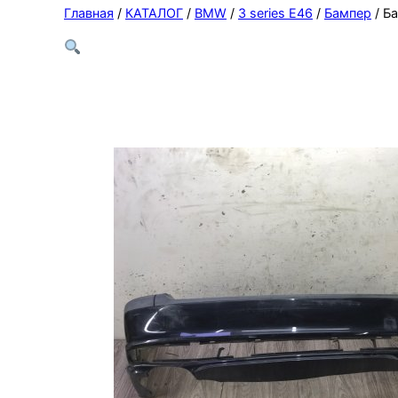
Главная
/
КАТАЛОГ
/
BMW
/
3 series E46
/
Бампер
/ Б