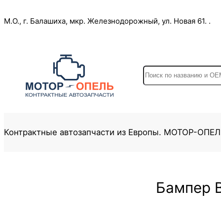
Перейти
М.О., г. Балашиха, мкр. Железнодорожный, ул. Новая 61. .
к
содержимому
S
e
a
r
c
Контрактные автозапчасти из Европы. МОТОР-ОПЕ
h
Бампер B