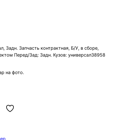
иверсал, Задн.
, Задн. Запчасть контрактная, Б/У, в сборе,
ектом Перед/Зад: Задн. Кузов: универсал38958
р на фото.
пер