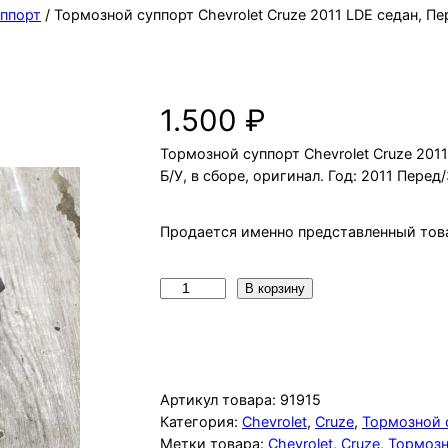
ппорт
/ Тормозной суппорт Chevrolet Cruze 2011 LDE седан, Пер
Тормозной суппорт Chevrolet Cruze
1.500
₽
Тормозной суппорт Chevrolet Cruze 2011
Б/У, в сборе, оригинал. Год: 2011 Перед/
Продается именно представленный това
К
В корзину
о
л
и
ч
Артикул товара:
91915
е
Категория:
Chevrolet
, 
Cruze
, 
Тормозной 
Метки товара:
Chevrolet
, 
Cruze
, 
Тормозн
с