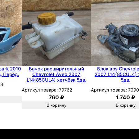
C
r
u
z
e
2
0
1
1
park 2010
Бачок расширительный
Блок abs Chevrol
, Перед.
Chevrolet Aveo 2007
2007 L14(85CUL4) 
L
L14(85CUL4) хетчбэк 5дв.
5дв.
D
18
Артикул товара:
79762
Артикул товара:
799
E
760
₽
1.740
₽
с
В корзину
В корзину
е
д
а
н