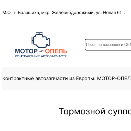
Перейти
М.О., г. Балашиха, мкр. Железнодорожный, ул. Новая 61. .
к
содержимому
S
e
a
r
c
Контрактные автозапчасти из Европы. МОТОР-ОПЕ
h
Тормозной суппор