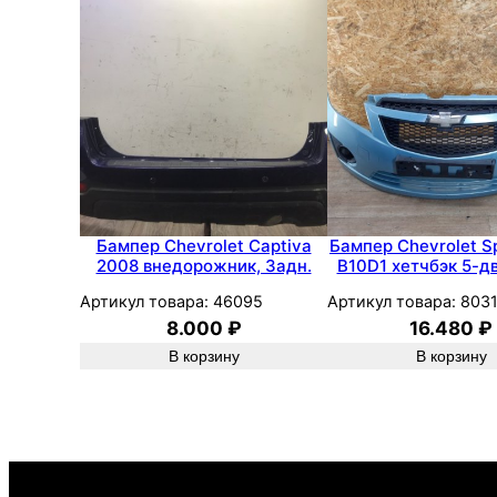
Бампер Chevrolet Captiva
Бампер Chevrolet S
2008 внедорожник, Задн.
B10D1 хетчбэк 5-дв
Артикул товара:
46095
Артикул товара:
803
8.000
₽
16.480
₽
В корзину
В корзину