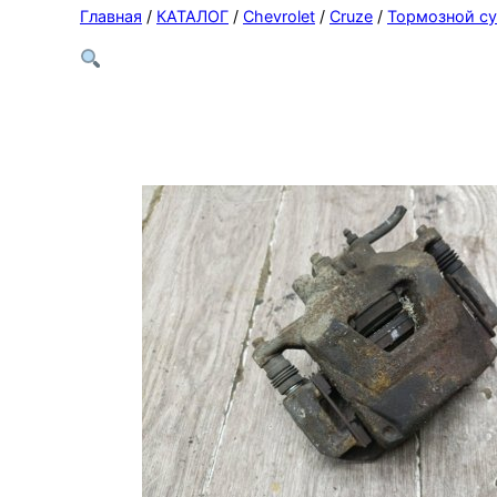
Главная
/
КАТАЛОГ
/
Chevrolet
/
Cruze
/
Тормозной су