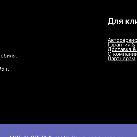
,
П
е
Для кл
р
е
Автосервис
д
Гарантия &
Доставка &
.
О компани
мобиля.
,
Партнерам
Л
5 г.
е
в
.