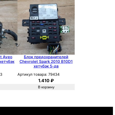
et Aveo
Блок предохранителей
хетчбэк
Chevrolet Spark 2010 B10D1
хетчбэк 5-дв
03
Артикул товара:
79434
1.410
₽
В корзину