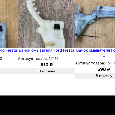
i
e
s
t
a
2
0
0
rd Fiesta
Бачок омывателя Ford Fiesta
Бачок омывателя Fo
1
8
0
Артикул товара:
17417
F
Артикул товара:
1511
510
₽
6
590
₽
В корзину
J
В корзину
B
х
е
т
ч