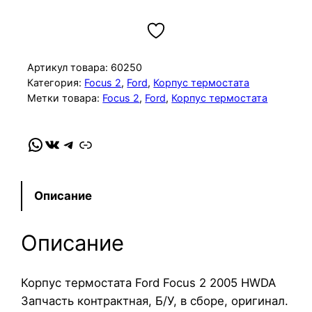
о
л
и
ч
Артикул товара:
60250
е
Категория:
Focus 2
, 
Ford
, 
Корпус термостата
Метки товара:
Focus 2
, 
Ford
, 
Корпус термостата
с
т
в
WhatsApp
VK
Telegram
Link
о
т
о
Описание
в
а
Описание
р
а
К
Корпус термостата Ford Focus 2 2005 HWDA
о
Запчасть контрактная, Б/У, в сборе, оригинал.