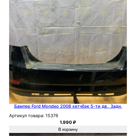
d
F
o
c
u
s
2
2
0
0
5
H
W
D
Бампер Ford Mondeo 2008 хетчбэк 5-ти дв., Задн.
A
Артикул товара:
15376
1.990
₽
В корзину