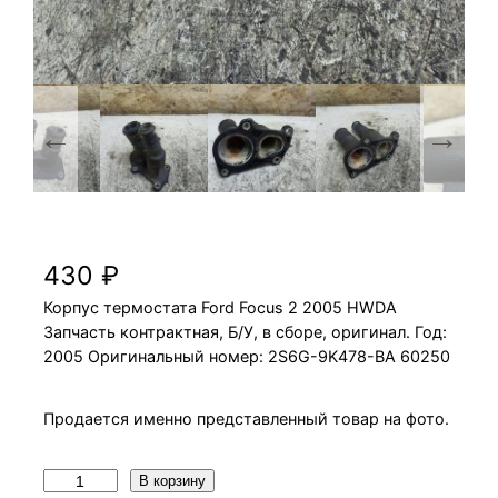
Корпус термостата Ford Focus 2 2005 HWDA
430
₽
Корпус термостата Ford Focus 2 2005 HWDA
Запчасть контрактная, Б/У, в сборе, оригинал. Год:
2005 Оригинальный номер: 2S6G-9K478-BA 60250
Продается именно представленный товар на фото.
К
В корзину