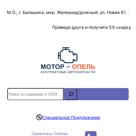
Перейти
М.О., г. Балашиха, мкр. Железнодорожный, ул. Новая 61. .
к
содержимому
Отслеживание Заказа
Приведи друга и получите 5% скидку
S
e
a
r
Специальное Предложение
c
h
Свяжитесь Сейчас