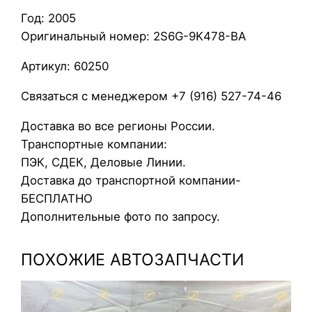
р
Год: 2005
п
Оригинальный номер: 2S6G-9K478-BA
у
с
Артикул: 60250
т
е
Связаться с менеджером +7 (916) 527-74-46
р
Доставка во все регионы России.
м
Транспортные компании:
о
ПЭК, СДЕК, Деловые Линии.
с
Доставка до транспортной компании-
т
БЕСПЛАТНО
а
Дополнительные фото по запросу.
т
а
ПОХОЖИЕ АВТОЗАПЧАСТИ
F
o
r