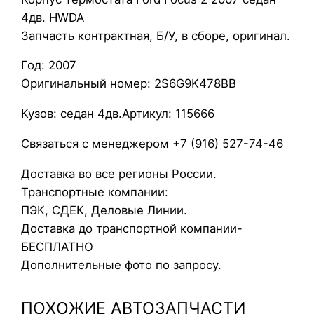
о
4дв. HWDA
р
Запчасть контрактная, Б/У, в сборе, оригинал.
п
Год: 2007
у
Оригинальный номер: 2S6G9K478BB
с
т
Кузов: седан 4дв.Артикул: 115666
е
р
Связаться с менеджером +7 (916) 527-74-46
м
Доставка во все регионы России.
о
Транспортные компании:
с
ПЭК, СДЕК, Деловые Линии.
т
Доставка до транспортной компании-
а
БЕСПЛАТНО
т
Дополнительные фото по запросу.
а
F
ПОХОЖИЕ АВТОЗАПЧАСТИ
o