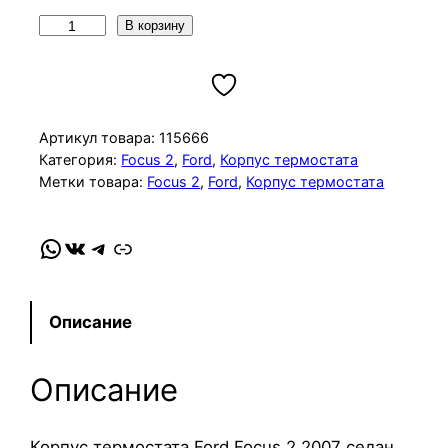
К
В корзину
о
л
и
ч
Артикул товара:
115666
е
Категория:
Focus 2
, 
Ford
, 
Корпус термостата
Метки товара:
Focus 2
, 
Ford
, 
Корпус термостата
с
т
в
WhatsApp
VK
Telegram
Link
о
т
о
Описание
в
а
Описание
р
а
К
Корпус термостата Ford Focus 2 2007 седан