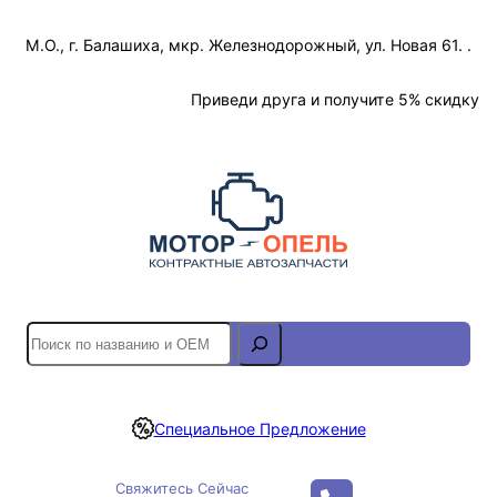
Перейти
М.О., г. Балашиха, мкр. Железнодорожный, ул. Новая 61. .
к
содержимому
Отслеживание Заказа
Приведи друга и получите 5% скидку
S
e
a
r
Специальное Предложение
c
h
Свяжитесь Сейчас