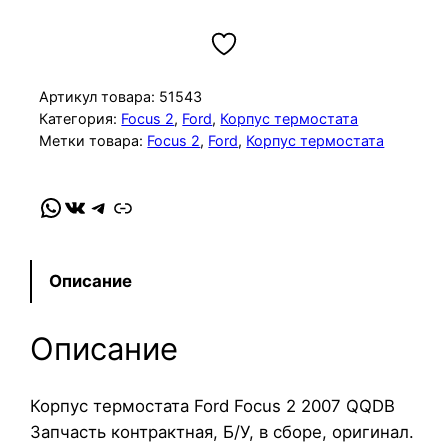
о
л
и
ч
Артикул товара:
51543
е
Категория:
Focus 2
, 
Ford
, 
Корпус термостата
Метки товара:
Focus 2
, 
Ford
, 
Корпус термостата
с
т
в
WhatsApp
VK
Telegram
Link
о
т
о
Описание
в
а
Описание
р
а
К
Корпус термостата Ford Focus 2 2007 QQDB
о
Запчасть контрактная, Б/У, в сборе, оригинал.