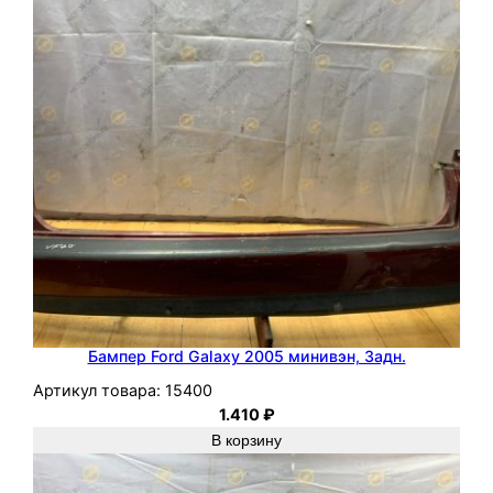
d
F
o
c
u
s
2
2
0
0
7
Q
Q
Бампер Ford Galaxy 2005 минивэн, Задн.
D
Артикул товара:
15400
B
1.410
₽
В корзину