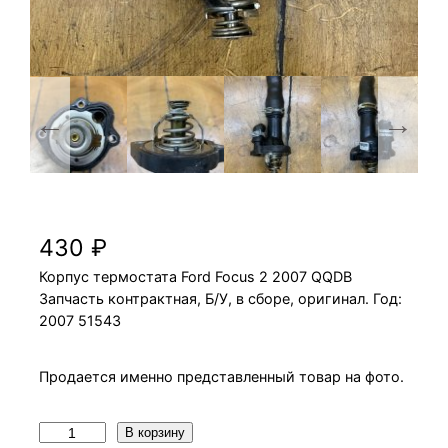
Корпус термостата Ford Focus 2 2007 QQDB
430
₽
Корпус термостата Ford Focus 2 2007 QQDB
Запчасть контрактная, Б/У, в сборе, оригинал. Год:
2007 51543
Продается именно представленный товар на фото.
К
В корзину