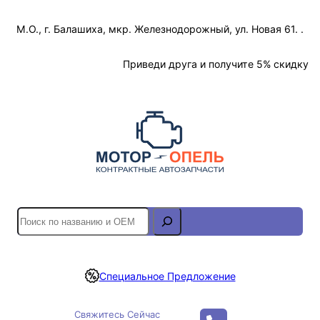
Перейти
М.О., г. Балашиха, мкр. Железнодорожный, ул. Новая 61. .
к
содержимому
Отслеживание Заказа
Приведи друга и получите 5% скидку
S
e
a
r
Специальное Предложение
c
h
Свяжитесь Сейчас