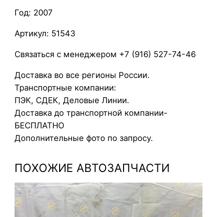
р
Год: 2007
п
у
Артикул: 51543
с
т
Связаться с менеджером +7 (916) 527-74-46
е
Доставка во все регионы России.
р
Транспортные компании:
м
ПЭК, СДЕК, Деловые Линии.
о
Доставка до транспортной компании-
с
БЕСПЛАТНО
т
Дополнительные фото по запросу.
а
т
ПОХОЖИЕ АВТОЗАПЧАСТИ
а
F
o
r