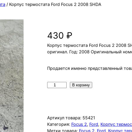
ата
/ Корпус термостата Ford Focus 2 2008 SHDA
Корпус термостата Ford Focus 2 
430
₽
Корпус термостата Ford Focus 2 2008 SH
оригинал. Год: 2008 Оригинальный ном
Продается именно представленный това
К
В корзину
о
л
и
ч
Артикул товара:
55421
е
Категория:
Focus 2
, 
Ford
, 
Корпус термос
Метки товара:
Focus 2
, 
Ford
, 
Корпус те
с