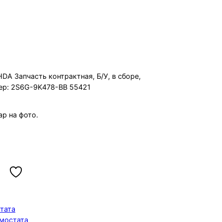
2008 SHDA
DA Запчасть контрактная, Б/У, в сборе,
ер: 2S6G-9K478-BB 55421
р на фото.
тата
рмостата