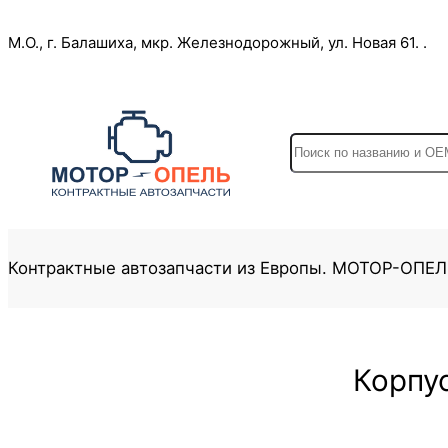
Перейти
М.О., г. Балашиха, мкр. Железнодорожный, ул. Новая 61. .
к
содержимому
S
e
a
r
c
Контрактные автозапчасти из Европы. МОТОР-ОПЕ
h
Корпу