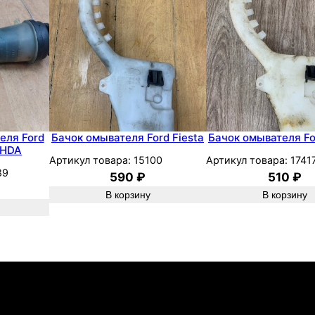
2
2
0
0
8
S
H
D
еля Ford
Бачок омывателя Ford Fiesta
Бачок омывателя Fo
SHDA
A
Артикул товара:
15100
Артикул товара:
1741
89
590
₽
510
₽
В корзину
В корзину