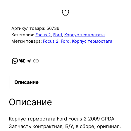
о
л
и
ч
Артикул товара:
56736
е
Категория:
Focus 2
, 
Ford
, 
Корпус термостата
Метки товара:
Focus 2
, 
Ford
, 
Корпус термостата
с
т
в
WhatsApp
VK
Telegram
Link
о
т
о
Описание
в
а
Описание
р
а
К
Корпус термостата Ford Focus 2 2009 GPDA
о
Запчасть контрактная, Б/У, в сборе, оригинал.