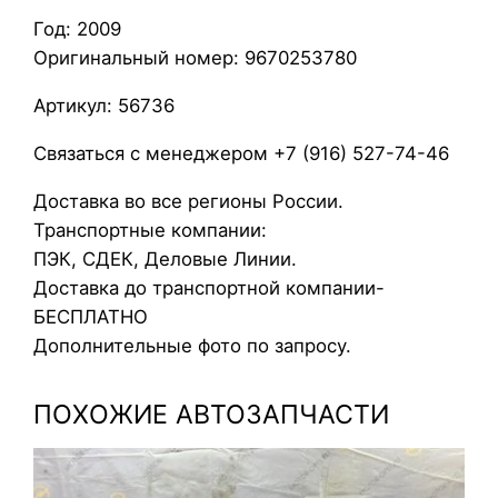
р
Год: 2009
п
Оригинальный номер: 9670253780
у
с
Артикул: 56736
т
е
Связаться с менеджером +7 (916) 527-74-46
р
Доставка во все регионы России.
м
Транспортные компании:
о
ПЭК, СДЕК, Деловые Линии.
с
Доставка до транспортной компании-
т
БЕСПЛАТНО
а
Дополнительные фото по запросу.
т
а
ПОХОЖИЕ АВТОЗАПЧАСТИ
F
o
r