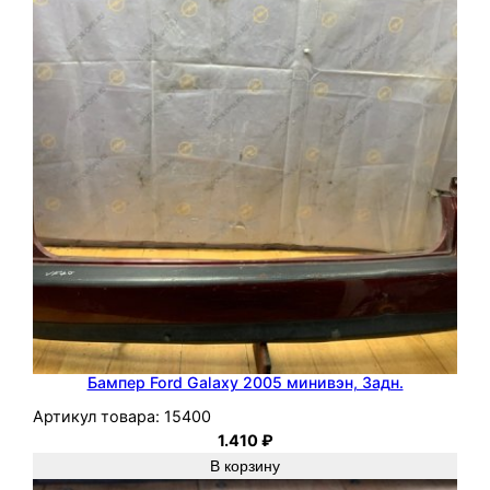
d
F
o
c
u
s
2
2
0
0
9
G
P
D
Бампер Ford Galaxy 2005 минивэн, Задн.
A
Артикул товара:
15400
1.410
₽
В корзину