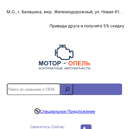
Перейти
М.О., г. Балашиха, мкр. Железнодорожный, ул. Новая 61. .
к
содержимому
Отслеживание Заказа
Приведи друга и получите 5% скидку
S
e
a
r
Специальное Предложение
c
h
Свяжитесь Сейчас