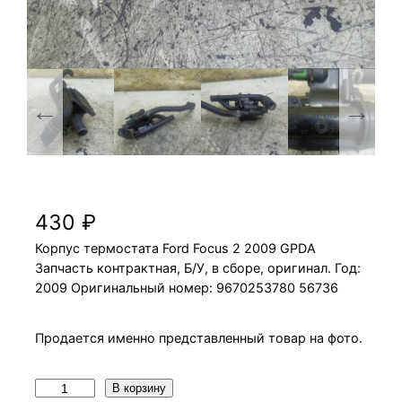
Корпус термостата Ford Focus 2 2009 GPDA
430
₽
Корпус термостата Ford Focus 2 2009 GPDA
Запчасть контрактная, Б/У, в сборе, оригинал. Год:
2009 Оригинальный номер: 9670253780 56736
Продается именно представленный товар на фото.
К
В корзину