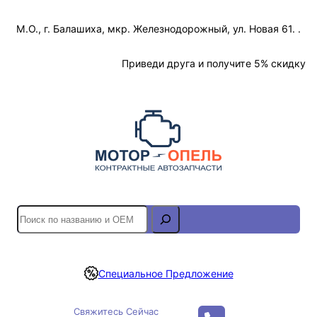
Перейти
М.О., г. Балашиха, мкр. Железнодорожный, ул. Новая 61. .
к
содержимому
Отслеживание Заказа
Приведи друга и получите 5% скидку
S
e
a
r
Специальное Предложение
c
h
Свяжитесь Сейчас