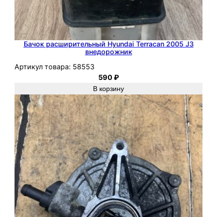
Д
ж
и
п
Бачок расширительный Hyundai Terracan 2005 J3
В
внедорожник
н
Артикул товара:
58553
е
590
₽
д
В корзину
о
р
о
ж
н
и
к
,
Л
е