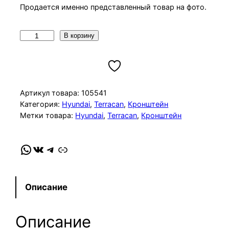
Продается именно представленный товар на фото.
К
В корзину
о
л
и
ч
Артикул товара:
105541
е
Категория:
Hyundai
, 
Terracan
, 
Кронштейн
Метки товара:
Hyundai
, 
Terracan
, 
Кронштейн
с
т
в
WhatsApp
VK
Telegram
Link
о
т
о
Описание
в
а
Описание
р