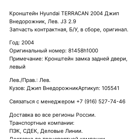
а
К
Кронштейн Hyundai TERRACAN 2004 Джип
р
Внедорожник, Лев. J3 2.9
о
Запчасть контрактная, Б/У, в сборе, оригинал.
н
Год: 2004
ш
Оригинальный номер: 81458h1000
т
Примечание: Кронштейн замка задней двери,
е
левый
й
н
Лев./Прав.: Лев.
H
Кузов: Джип ВнедорожникАртикул: 105541
y
u
Связаться с менеджером +7 (916) 527-74-46
n
Доставка во все регионы России.
d
Транспортные компании:
a
ПЭК, СДЕК, Деловые Линии.
i
Доставка до транспортной компании-