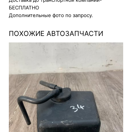
T
БЕСПЛАТНО
E
Дополнительные фото по запросу.
R
R
ПОХОЖИЕ АВТОЗАПЧАСТИ
A
C
A
N
2
0
0
4
J
3
2
.
9