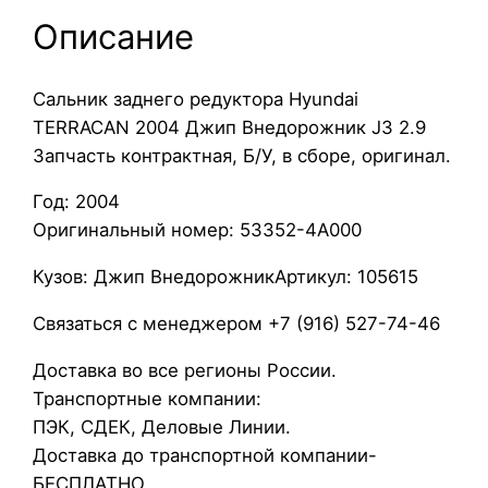
а
Описание
С
а
Сальник заднего редуктора Hyundai
л
TERRACAN 2004 Джип Внедорожник J3 2.9
ь
Запчасть контрактная, Б/У, в сборе, оригинал.
н
и
Год: 2004
к
Оригинальный номер: 53352-4A000
з
а
Кузов: Джип ВнедорожникАртикул: 105615
д
Связаться с менеджером +7 (916) 527-74-46
н
е
Доставка во все регионы России.
г
Транспортные компании:
о
ПЭК, СДЕК, Деловые Линии.
р
Доставка до транспортной компании-
е
БЕСПЛАТНО