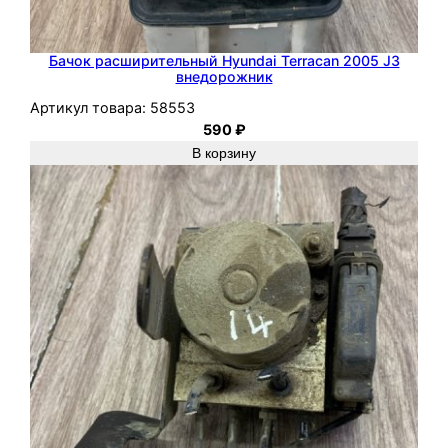
R
A
C
Бачок расширительный Hyundai Terracan 2005 J3
внедорожник
A
Артикул товара:
58553
N
590
₽
2
В корзину
0
0
4
J
3
2
.
9
Д
ж
и
п