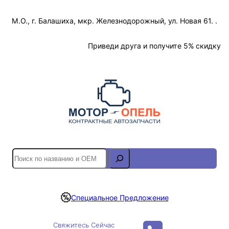
Перейти
М.О., г. Балашиха, мкр. Железнодорожный, ул. Новая 61. .
к
содержимому
Отслеживание Заказа
Приведи друга и получите 5% скидку
S
e
a
r
Специальное Предложение
c
h
Свяжитесь Сейчас