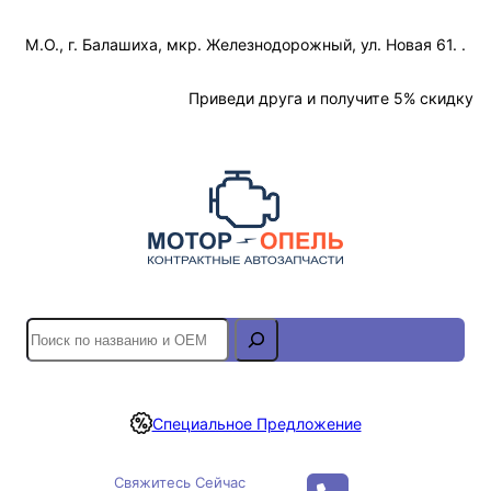
Перейти
М.О., г. Балашиха, мкр. Железнодорожный, ул. Новая 61. .
к
содержимому
Отслеживание Заказа
Приведи друга и получите 5% скидку
S
e
a
r
Специальное Предложение
c
h
Свяжитесь Сейчас