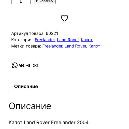
К
В корзину
о
л
и
ч
Артикул товара:
60221
е
Категория:
Freelander
, 
Land Rover
, 
Капот
Метки товара:
Freelander
, 
Land Rover
, 
Капот
с
т
в
WhatsApp
VK
Telegram
Link
о
т
о
Описание
в
а
Описание
р
а
К
Капот Land Rover Freelander 2004
а