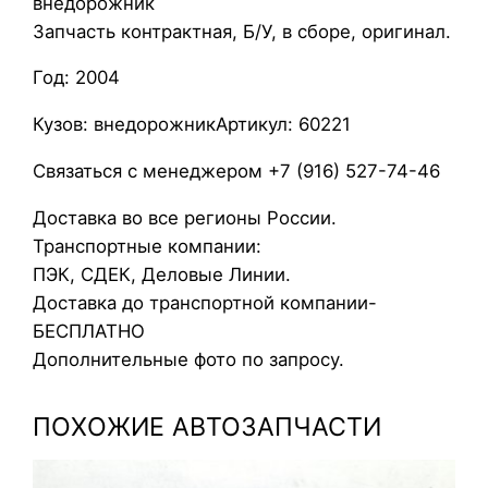
внедорожник
п
Запчасть контрактная, Б/У, в сборе, оригинал.
о
Год: 2004
т
L
Кузов: внедорожникАртикул: 60221
a
n
Связаться с менеджером +7 (916) 527-74-46
d
Доставка во все регионы России.
R
Транспортные компании:
o
ПЭК, СДЕК, Деловые Линии.
v
Доставка до транспортной компании-
e
БЕСПЛАТНО
r
Дополнительные фото по запросу.
F
r
ПОХОЖИЕ АВТОЗАПЧАСТИ
e
e
l