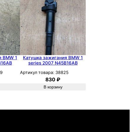
я BMW 1
Катушка зажигания BMW 1
B16AB
series 2007 N45B16AB
99
Артикул товара:
38825
830
₽
В корзину