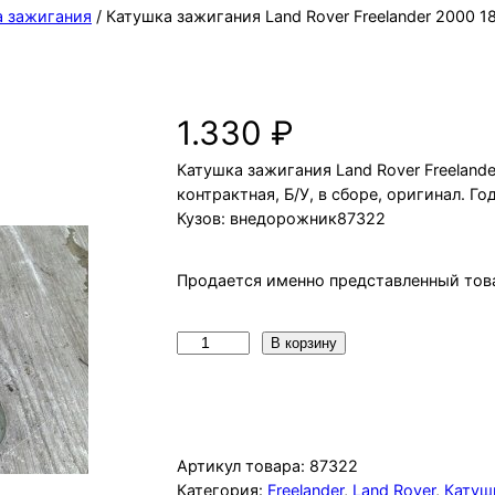
а зажигания
/ Катушка зажигания Land Rover Freelander 2000 
Катушка зажигания Land Rover Fr
1.330
₽
Катушка зажигания Land Rover Freeland
контрактная, Б/У, в сборе, оригинал. 
Кузов: внедорожник87322
Продается именно представленный това
К
В корзину
о
л
и
ч
Артикул товара:
87322
е
Категория:
Freelander
, 
Land Rover
, 
Катуш