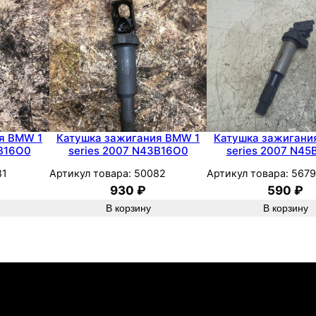
r
F
r
e
e
l
a
n
я BMW 1
Катушка зажигания BMW 1
Катушка зажигани
3B16O0
series 2007 N43B16O0
series 2007 N45
d
e
81
Артикул товара:
50082
Артикул товара:
567
r
930
₽
590
₽
2
В корзину
В корзину
0
0
0
1
8