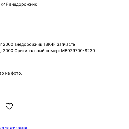
18K4F внедорожник
eelander 2000 18K4F внедорожник
er 2000 внедорожник 18K4F Запчасть
Год: 2000 Оригинальный номер: MB029700-8230
р на фото.
ка зажигания