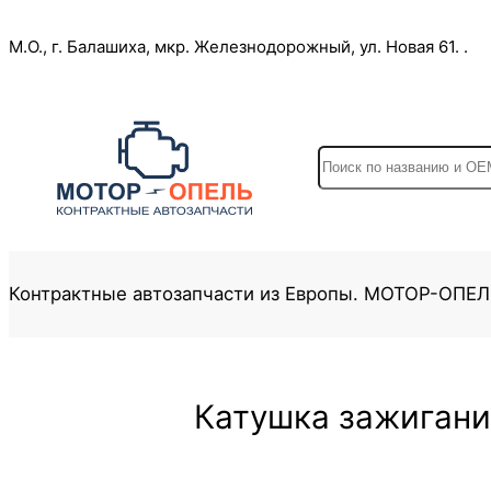
Перейти
М.О., г. Балашиха, мкр. Железнодорожный, ул. Новая 61. .
к
содержимому
S
e
a
r
c
Контрактные автозапчасти из Европы. МОТОР-ОПЕ
h
Катушка зажигани