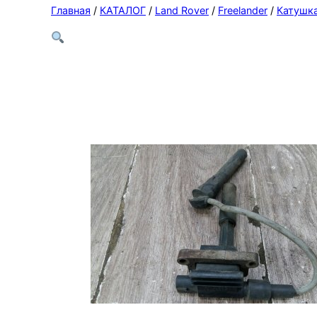
Главная
/
КАТАЛОГ
/
Land Rover
/
Freelander
/
Катушк