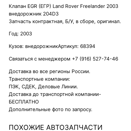
Клапан EGR (ЕГР) Land Rover Freelander 2003
л
внедорожник 204D3
а
Запчасть контрактная, Б/У, в сборе, оригинал.
п
а
Год: 2003
н
E
Кузов: внедорожникАртикул: 68394
G
Связаться с менеджером +7 (916) 527-74-46
R
(
Доставка во все регионы России.
Е
Транспортные компании:
Г
ПЭК, СДЕК, Деловые Линии.
Р
Доставка до транспортной компании-
)
БЕСПЛАТНО
L
Дополнительные фото по запросу.
a
n
ПОХОЖИЕ АВТОЗАПЧАСТИ
d