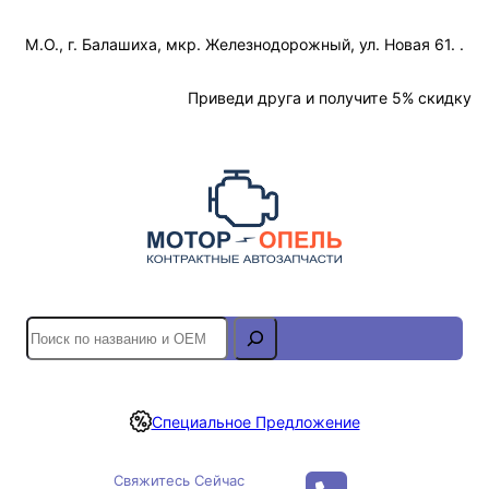
Перейти
М.О., г. Балашиха, мкр. Железнодорожный, ул. Новая 61. .
к
содержимому
Отслеживание Заказа
Приведи друга и получите 5% скидку
S
e
a
r
Специальное Предложение
c
h
Свяжитесь Сейчас