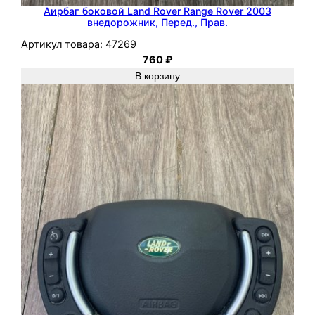
к
Аирбаг боковой Land Rover Range Rover 2003
внедорожник, Перед., Прав.
Артикул товара:
47269
760
₽
В корзину