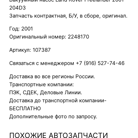
204D3
к
Запчасть контрактная, Б/У, в сборе, оригинал.
у
у
Год: 2001
м
Оригинальный номер: 2248170
н
ы
Артикул: 107387
й
Связаться с менеджером +7 (916) 527-74-46
н
а
Доставка во все регионы России.
с
Транспортные компании:
о
ПЭК, СДЕК, Деловые Линии.
с
Доставка до транспортной компании-
L
БЕСПЛАТНО
a
Дополнительные фото по запросу.
n
d
ПОХОЖИЕ АВТОЗАПЧАСТИ
R