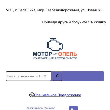
Перейти
М.О., г. Балашиха, мкр. Железнодорожный, ул. Новая 61. .
к
содержимому
Отслеживание Заказа
Приведи друга и получите 5% скидку
S
e
a
r
Специальное Предложение
c
h
Свяжитесь Сейчас