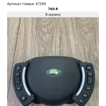
1
Артикул товара:
47269
760
₽
2
В корзину
0
4
D
3