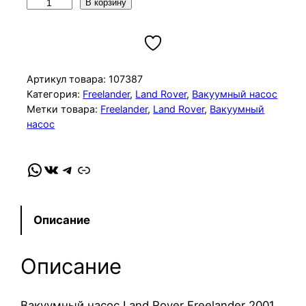
К
В корзину
о
л
и
ч
Артикул товара:
107387
е
Категория:
Freelander
, 
Land Rover
, 
Вакуумный насос
Метки товара:
Freelander
, 
Land Rover
, 
Вакуумный
с
насос
т
в
о
WhatsApp
VK
Telegram
Link
т
о
в
Описание
а
р
Описание
а
В
Вакуумный насос Land Rover Freelander 2001
а