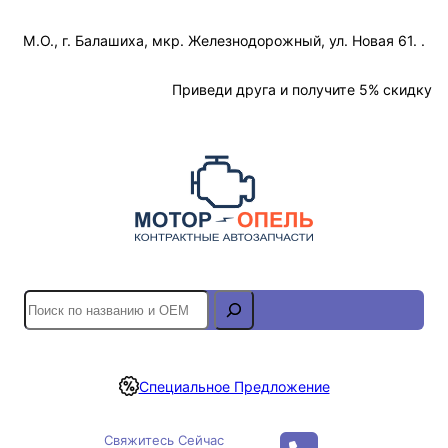
Перейти
М.О., г. Балашиха, мкр. Железнодорожный, ул. Новая 61. .
к
содержимому
Отслеживание Заказа
Приведи друга и получите 5% скидку
S
e
a
r
Специальное Предложение
c
h
Свяжитесь Сейчас