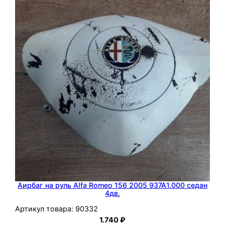
2
2
0
2
0
0
9
2
A
D
-
F
H
V
Аирбаг на руль Alfa Romeo 156 2005 937A1.000 седан
с
4дв.
е
Артикул товара:
90332
д
1.740
₽