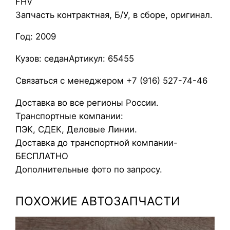
FHV
р
Запчасть контрактная, Б/У, в сборе, оригинал.
б
Год: 2009
а
г
Кузов: седанАртикул: 65455
н
а
Связаться с менеджером +7 (916) 527-74-46
р
Доставка во все регионы России.
у
Транспортные компании:
л
ПЭК, СДЕК, Деловые Линии.
ь
Доставка до транспортной компании-
L
БЕСПЛАТНО
e
Дополнительные фото по запросу.
x
u
ПОХОЖИЕ АВТОЗАПЧАСТИ
s
I
S