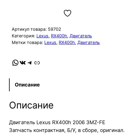
о
л
и
ч
Артикул товара:
59702
е
Категория:
Lexus
, 
RX400h
, 
Двигатель
Метки товара:
Lexus
, 
RX400h
, 
Двигатель
с
т
в
WhatsApp
VK
Telegram
Link
о
т
о
Описание
в
а
Описание
р
а
Д
Двигатель Lexus RX400h 2006 3MZ-FE
в
Запчасть контрактная, Б/У, в сборе, оригинал.