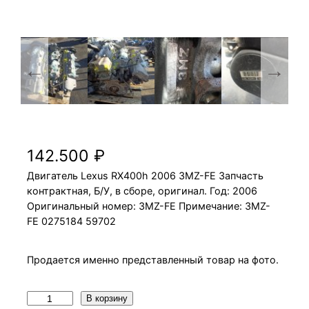
Двигатель Lexus RX400h 2006 3MZ-FE
142.500
₽
Двигатель Lexus RX400h 2006 3MZ-FE Запчасть
контрактная, Б/У, в сборе, оригинал. Год: 2006
Оригинальный номер: 3MZ-FE Примечание: 3MZ-
FE 0275184 59702
Продается именно представленный товар на фото.
К
В корзину