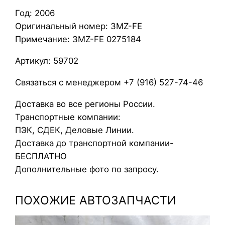
и
Год: 2006
г
Оригинальный номер: 3MZ-FE
а
Примечание: 3MZ-FE 0275184
т
е
Артикул: 59702
л
ь
Связаться с менеджером +7 (916) 527-74-46
L
Доставка во все регионы России.
e
Транспортные компании:
x
ПЭК, СДЕК, Деловые Линии.
u
Доставка до транспортной компании-
s
БЕСПЛАТНО
R
Дополнительные фото по запросу.
X
4
ПОХОЖИЕ АВТОЗАПЧАСТИ
0
0