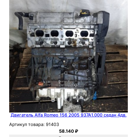
h
2
0
0
6
3
M
Z
-
F
E
Двигатель Alfa Romeo 156 2005 937A1.000 седан 4дв.
Артикул товара:
91403
58.140
₽