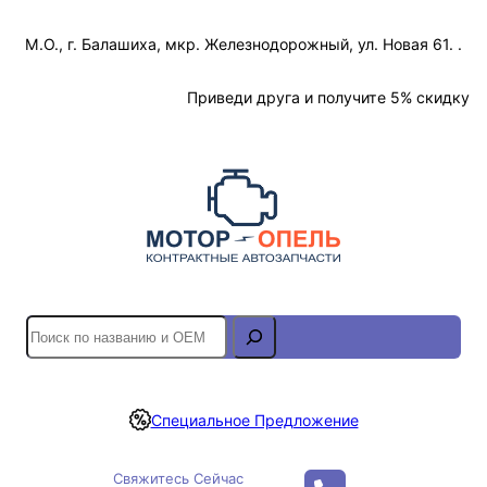
Перейти
М.О., г. Балашиха, мкр. Железнодорожный, ул. Новая 61. .
к
содержимому
Отслеживание Заказа
Приведи друга и получите 5% скидку
S
e
a
r
Специальное Предложение
c
h
Свяжитесь Сейчас