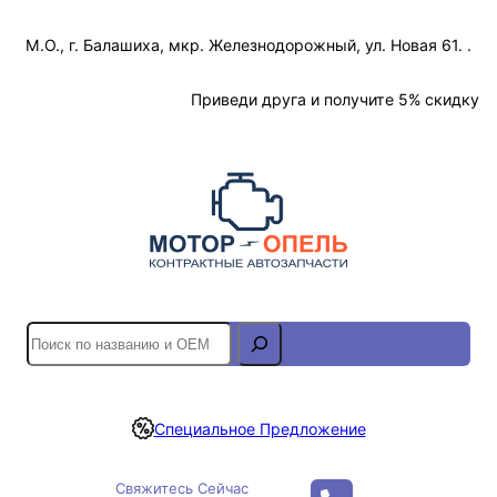
Перейти
М.О., г. Балашиха, мкр. Железнодорожный, ул. Новая 61. .
к
содержимому
Отслеживание Заказа
Приведи друга и получите 5% скидку
S
e
a
r
Специальное Предложение
c
h
Свяжитесь Сейчас