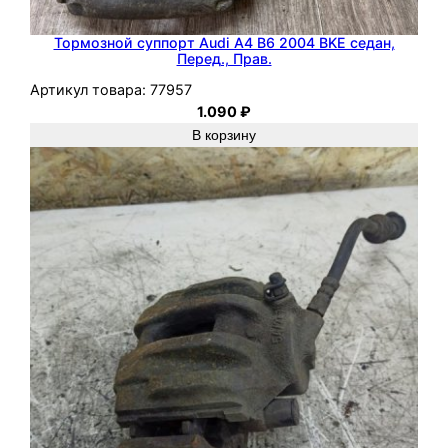
0
O
Тормозной суппорт Audi A4 B6 2004 BKE седан,
Перед., Прав.
M
6
Артикул товара:
77957
1.090
₽
4
В корзину
0
.
9
4
0
W
-
1
6
9
,
З