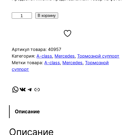
К
В корзину
о
л
и
ч
Артикул товара:
40957
е
Категория:
A-class
, 
Mercedes
, 
Тормозной суппорт
Метки товара:
A-class
, 
Mercedes
, 
Тормозной
с
суппорт
т
в
о
WhatsApp
VK
Telegram
Link
т
о
в
Описание
а
р
Описание
а