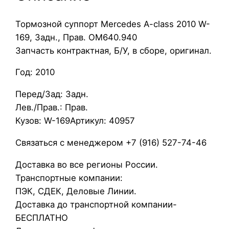
Т
Тормозной суппорт Mercedes A-class 2010 W-
о
169, Задн., Прав. OM640.940
р
Запчасть контрактная, Б/У, в сборе, оригинал.
м
о
Год: 2010
з
н
Перед/Зад: Задн.
о
Лев./Прав.: Прав.
й
Кузов: W-169Артикул: 40957
с
Связаться с менеджером +7 (916) 527-74-46
у
п
Доставка во все регионы России.
п
Транспортные компании:
о
ПЭК, СДЕК, Деловые Линии.
р
Доставка до транспортной компании-
т
БЕСПЛАТНО
M