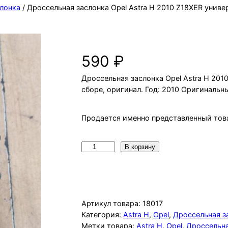
лонка
/ Дроссельная заслонка Opel Astra H 2010 Z18XER униве
Дроссельная заслонка Opel Astra 
590
₽
Дроссельная заслонка Opel Astra H 2010
сборе, оригинал. Год: 2010 Оригинальн
Продается именно представленный това
К
В корзину
о
л
и
ч
Артикул товара:
18017
е
Категория:
Astra H
, 
Opel
, 
Дроссельная з
Метки товара:
Astra H
, 
Opel
, 
Дроссельна
с