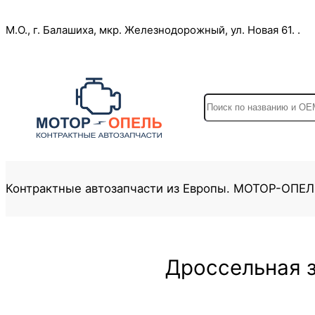
Перейти
М.О., г. Балашиха, мкр. Железнодорожный, ул. Новая 61. .
к
содержимому
S
e
a
r
c
Контрактные автозапчасти из Европы. МОТОР-ОПЕ
h
Дроссельная з