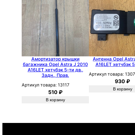
Амортизатор крышки
Антенна Opel Astr
багажника Opel Astra J 2010
A16LET хетчбэк 5
A16LET хетчбэк 5-ти дв.,
Артикул товара:
1307
Задн., Прав.
930
₽
Артикул товара:
13117
В корзину
510
₽
В корзину