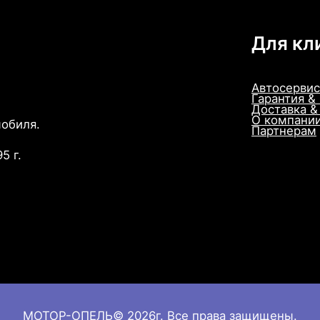
в
е
Для кл
р
с
а
Автосервис
л
Гарантия &
Доставка &
О компани
мобиля.
Партнерам
5 г.
МОТОР-ОПЕЛЬ© 2026г. Все права защищены.