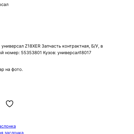
рсал
H 2010 Z18XER универсал
 универсал Z18XER Запчасть контрактная, Б/У, в
ый номер: 55353801 Кузов: универсал18017
р на фото.
аслонка
я заслонка