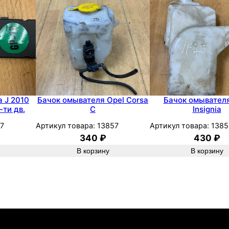
t
r
a
H
2
0
1
0
a J 2010
Бачок омывателя Opel Corsa
Бачок омывателя
-ти дв.
C
Insignia
Z
1
7
Артикул товара:
13857
Артикул товара:
1385
340
₽
430
₽
8
В корзину
В корзину
X
E
R
у
н
и