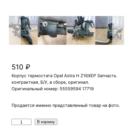
Корпус термостата Opel Astra H Z16XEP
510
₽
Корпус термостата Opel Astra H Z16XEP Запчасть
контрактная, Б/У, в сборе, оригинал.
Оригинальный номер: 55559594 17719
Продается именно представленный товар на фото.
К
В корзину
о