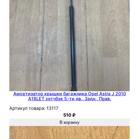
A
s
t
r
a
H
Z
1
6
X
E
P
Амортизатор крышки багажника Opel Astra J 2010
A16LET хетчбэк 5-ти дв., Задн., Прав.
Артикул товара:
13117
510
₽
В корзину