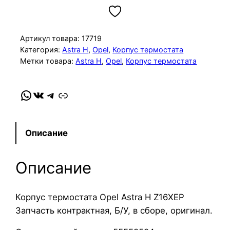
л
и
ч
Артикул товара:
17719
е
Категория:
Astra H
, 
Opel
, 
Корпус термостата
Метки товара:
Astra H
, 
Opel
, 
Корпус термостата
с
т
в
WhatsApp
VK
Telegram
Link
о
т
о
Описание
в
а
Описание
р
а
К
Корпус термостата Opel Astra H Z16XEP
о
Запчасть контрактная, Б/У, в сборе, оригинал.
р