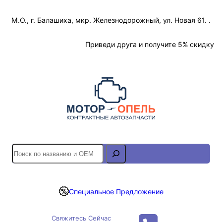
Перейти
М.О., г. Балашиха, мкр. Железнодорожный, ул. Новая 61. .
к
содержимому
Отслеживание Заказа
Приведи друга и получите 5% скидку
S
e
a
r
Специальное Предложение
c
h
Свяжитесь Сейчас