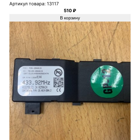
Артикул товара:
13117
0
510
₽
0
В корзину
7
Z
1
9
D
T
H