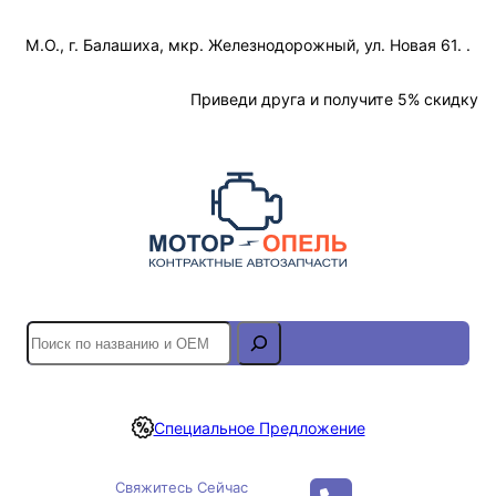
Перейти
М.О., г. Балашиха, мкр. Железнодорожный, ул. Новая 61. .
к
содержимому
Отслеживание Заказа
Приведи друга и получите 5% скидку
S
e
a
r
Специальное Предложение
c
h
Свяжитесь Сейчас