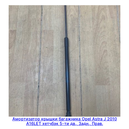
е
к
т
о
р
а
O
p
e
l
A
s
t
r
a
H
Амортизатор крышки багажника Opel Astra J 2010
A16LET хетчбэк 5-ти дв., Задн., Прав.
2