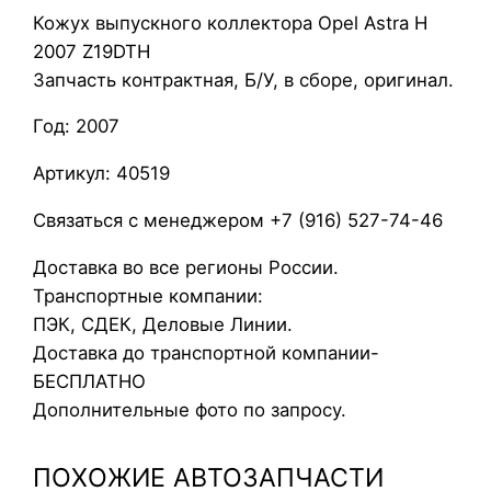
Кожух выпускного коллектора Opel Astra H
ж
2007 Z19DTH
у
Запчасть контрактная, Б/У, в сборе, оригинал.
х
в
Год: 2007
ы
п
Артикул: 40519
у
Связаться с менеджером +7 (916) 527-74-46
с
к
Доставка во все регионы России.
н
Транспортные компании:
о
ПЭК, СДЕК, Деловые Линии.
г
Доставка до транспортной компании-
о
БЕСПЛАТНО
к
Дополнительные фото по запросу.
о
л
ПОХОЖИЕ АВТОЗАПЧАСТИ
л