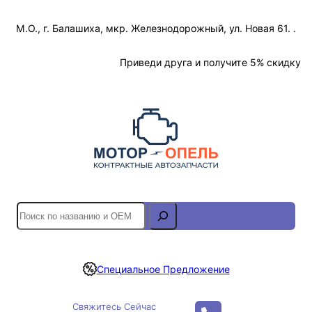
Перейти
М.О., г. Балашиха, мкр. Железнодорожный, ул. Новая 61. .
к
содержимому
Отслеживание Заказа
Приведи друга и получите 5% скидку
S
e
a
r
Специальное Предложение
c
h
Свяжитесь Сейчас