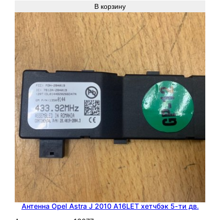
ч
В корзину
б
э
к
5
-
т
и
д
в
.
Антенна Opel Astra J 2010 A16LET хетчбэк 5-ти дв.