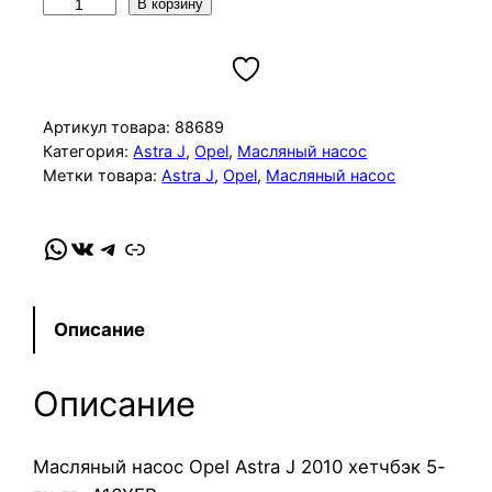
К
В корзину
о
л
и
ч
Артикул товара:
88689
е
Категория:
Astra J
, 
Opel
, 
Масляный насос
Метки товара:
Astra J
, 
Opel
, 
Масляный насос
с
т
в
WhatsApp
VK
Telegram
Link
о
т
о
Описание
в
а
Описание
р
а
М
Масляный насос Opel Astra J 2010 хетчбэк 5-
а