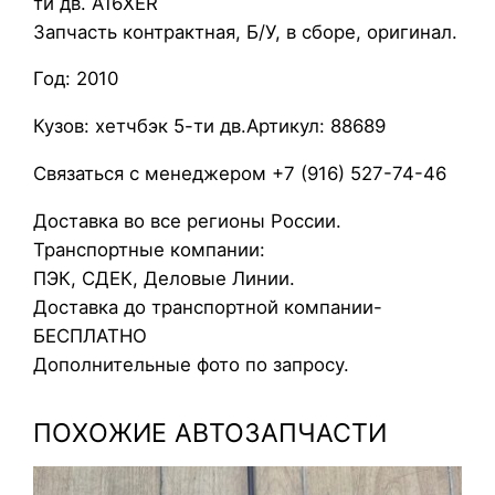
ти дв. A16XER
с
Запчасть контрактная, Б/У, в сборе, оригинал.
л
Год: 2010
я
н
Кузов: хетчбэк 5-ти дв.Артикул: 88689
ы
й
Связаться с менеджером +7 (916) 527-74-46
н
Доставка во все регионы России.
а
Транспортные компании:
с
ПЭК, СДЕК, Деловые Линии.
о
Доставка до транспортной компании-
с
БЕСПЛАТНО
O
Дополнительные фото по запросу.
p
e
ПОХОЖИЕ АВТОЗАПЧАСТИ
l
A
s