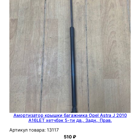
t
r
a
J
2
0
1
0
A
1
6
X
E
R
Амортизатор крышки багажника Opel Astra J 2010
х
A16LET хетчбэк 5-ти дв., Задн., Прав.
е
Артикул товара:
13117
т
510
₽