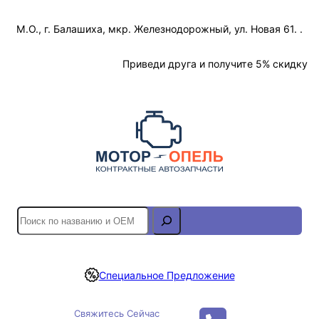
Перейти
М.О., г. Балашиха, мкр. Железнодорожный, ул. Новая 61. .
к
содержимому
Отслеживание Заказа
Приведи друга и получите 5% скидку
S
e
a
r
Специальное Предложение
c
h
Свяжитесь Сейчас