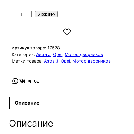
К
В корзину
о
л
и
ч
Артикул товара:
17578
е
Категория:
Astra J
, 
Opel
, 
Мотор дворников
Метки товара:
Astra J
, 
Opel
, 
Мотор дворников
с
т
в
WhatsApp
VK
Telegram
Link
о
т
о
Описание
в
а
Описание
р
а