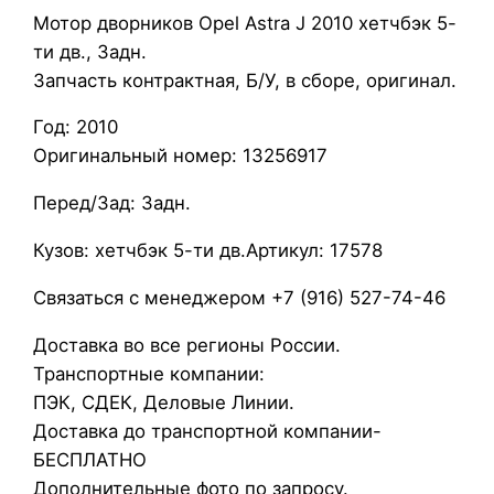
М
Мотор дворников Opel Astra J 2010 хетчбэк 5-
о
ти дв., Задн.
т
Запчасть контрактная, Б/У, в сборе, оригинал.
о
Год: 2010
р
Оригинальный номер: 13256917
д
в
Перед/Зад: Задн.
о
р
Кузов: хетчбэк 5-ти дв.Артикул: 17578
н
Связаться с менеджером +7 (916) 527-74-46
и
к
Доставка во все регионы России.
о
Транспортные компании:
в
ПЭК, СДЕК, Деловые Линии.
O
Доставка до транспортной компании-
p
БЕСПЛАТНО
e
Дополнительные фото по запросу.