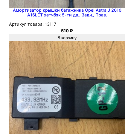
к
5
Амортизатор крышки багажника Opel Astra J 2010
A16LET хетчбэк 5-ти дв., Задн., Прав.
-
Артикул товара:
13117
т
510
₽
и
В корзину
д
в
.
,
З
а
д
н
.