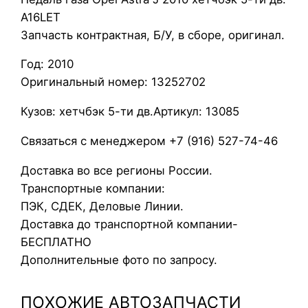
е
A16LET
д
Запчасть контрактная, Б/У, в сборе, оригинал.
а
Год: 2010
л
Оригинальный номер: 13252702
ь
г
Кузов: хетчбэк 5-ти дв.Артикул: 13085
а
з
Связаться с менеджером +7 (916) 527-74-46
а
Доставка во все регионы России.
O
Транспортные компании:
p
ПЭК, СДЕК, Деловые Линии.
e
Доставка до транспортной компании-
l
БЕСПЛАТНО
A
Дополнительные фото по запросу.
s
t
ПОХОЖИЕ АВТОЗАПЧАСТИ
r