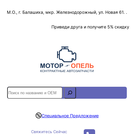
Перейти
М.О., г. Балашиха, мкр. Железнодорожный, ул. Новая 61. .
к
содержимому
Отслеживание Заказа
Приведи друга и получите 5% скидку
S
e
a
r
Специальное Предложение
c
h
Свяжитесь Сейчас