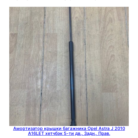
a
J
2
0
1
0
A
1
6
L
E
T
х
е
т
ч
Амортизатор крышки багажника Opel Astra J 2010
б
A16LET хетчбэк 5-ти дв., Задн., Прав.