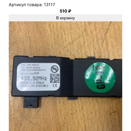
э
Артикул товара:
13117
к
510
₽
5
В корзину
-
т
и
д
в
.