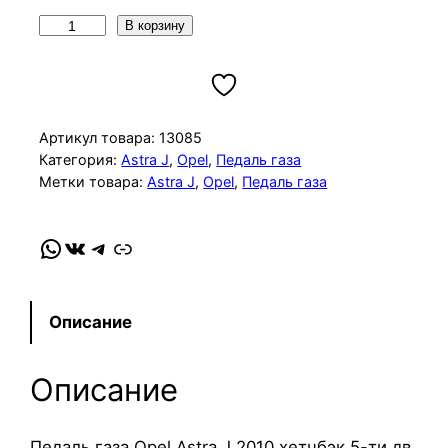
К
В корзину
о
л
и
ч
Артикул товара:
13085
е
Категория:
Astra J
, 
Opel
, 
Педаль газа
Метки товара:
Astra J
, 
Opel
, 
Педаль газа
с
т
в
WhatsApp
VK
Telegram
Link
о
т
о
Описание
в
а
Описание
р
а
П
Педаль газа Opel Astra J 2010 хетчбэк 5-ти дв.