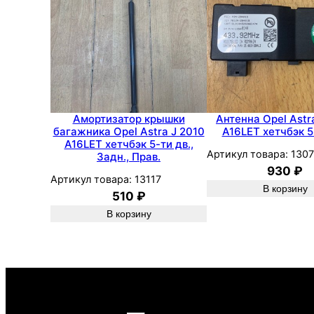
Амортизатор крышки
Антенна Opel Astr
багажника Opel Astra J 2010
A16LET хетчбэк 5
A16LET хетчбэк 5-ти дв.,
Артикул товара:
1307
Задн., Прав.
930
₽
Артикул товара:
13117
В корзину
510
₽
В корзину