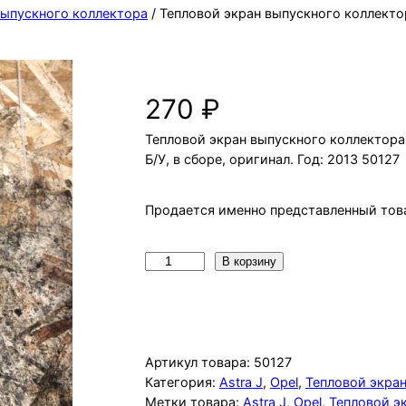
выпускного коллектора
/ Тепловой экран выпускного коллектор
Тепловой экран выпускного коллек
270
₽
Тепловой экран выпускного коллектора 
Б/У, в сборе, оригинал. Год: 2013 50127
Продается именно представленный това
К
В корзину
о
л
и
ч
Артикул товара:
50127
е
Категория:
Astra J
, 
Opel
, 
Тепловой экра
Метки товара:
Astra J
, 
Opel
, 
Тепловой э
с