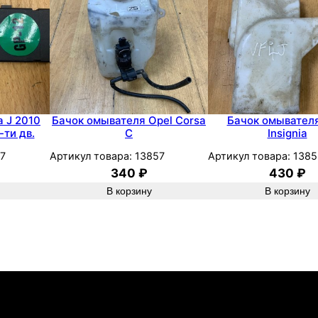
л
л
е
к
т
о
р
a J 2010
Бачок омывателя Opel Corsa
Бачок омывателя
-ти дв.
C
Insignia
а
O
7
Артикул товара:
13857
Артикул товара:
1385
340
₽
430
₽
p
В корзину
В корзину
e
l
A
s
t
r
a