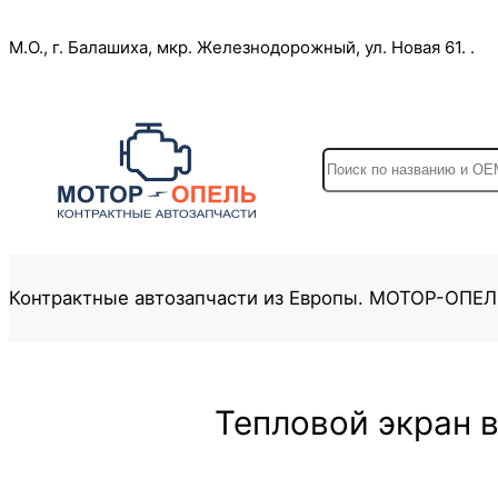
Перейти
М.О., г. Балашиха, мкр. Железнодорожный, ул. Новая 61. .
к
содержимому
S
e
a
r
c
Контрактные автозапчасти из Европы. МОТОР-ОПЕ
h
Тепловой экран в