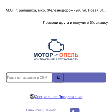
Перейти
М.О., г. Балашиха, мкр. Железнодорожный, ул. Новая 61. .
к
содержимому
Отслеживание Заказа
Приведи друга и получите 5% скидку
S
e
a
r
Специальное Предложение
c
h
Свяжитесь Сейчас