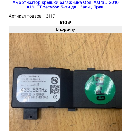
Амортизатор крышки багажника Opel Astra J 2010
4
A16LET хетчбэк 5-ти дв., Задн., Прав.
X
Артикул товара:
13117
E
510
₽
1
В корзину
.
4
х
е
т
ч
б
э
к
5
д
в
.