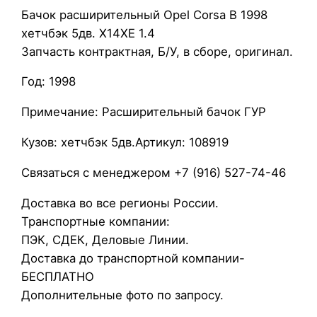
Бачок расширительный Opel Corsa B 1998
а
хетчбэк 5дв. X14XE 1.4
ч
Запчасть контрактная, Б/У, в сборе, оригинал.
о
к
Год: 1998
р
а
Примечание: Расширительный бачок ГУР
с
Кузов: хетчбэк 5дв.Артикул: 108919
ш
и
Связаться с менеджером +7 (916) 527-74-46
р
и
Доставка во все регионы России.
т
Транспортные компании:
е
ПЭК, СДЕК, Деловые Линии.
л
Доставка до транспортной компании-
ь
БЕСПЛАТНО
н
Дополнительные фото по запросу.
ы