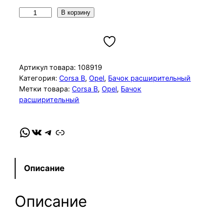
К
В корзину
о
л
и
ч
Артикул товара:
108919
е
Категория:
Corsa B
, 
Opel
, 
Бачок расширительный
Метки товара:
Corsa B
, 
Opel
, 
Бачок
с
расширительный
т
в
о
WhatsApp
VK
Telegram
Link
т
о
в
Описание
а
р
Описание
а
Б