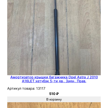
p
e
l
C
o
r
s
a
C
Амортизатор крышки багажника Opel Astra J 2010
A16LET хетчбэк 5-ти дв., Задн., Прав.
Артикул товара:
13117
510
₽
В корзину