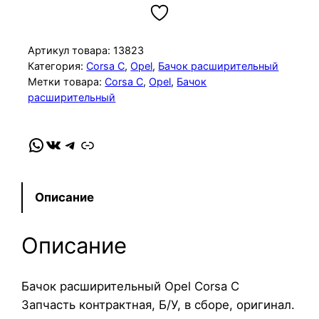
л
и
ч
Артикул товара:
13823
е
Категория:
Corsa C
, 
Opel
, 
Бачок расширительный
Метки товара:
Corsa C
, 
Opel
, 
Бачок
с
расширительный
т
в
о
WhatsApp
VK
Telegram
Link
т
о
в
Описание
а
р
Описание
а
Б
Бачок расширительный Opel Corsa C
а
Запчасть контрактная, Б/У, в сборе, оригинал.
ч