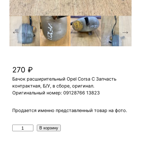
Бачок расширительный Opel Corsa C
270
₽
Бачок расширительный Opel Corsa C Запчасть
контрактная, Б/У, в сборе, оригинал.
Оригинальный номер: 09128766 13823
Продается именно представленный товар на фото.
К
В корзину
о