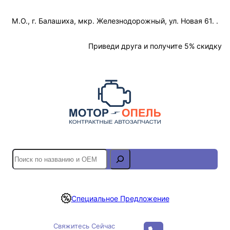
Перейти
М.О., г. Балашиха, мкр. Железнодорожный, ул. Новая 61. .
к
содержимому
Отслеживание Заказа
Приведи друга и получите 5% скидку
S
e
a
r
Специальное Предложение
c
h
Свяжитесь Сейчас