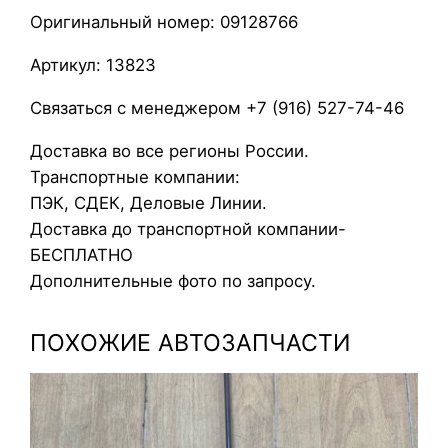
о
Оригинальный номер: 09128766
к
р
Артикул: 13823
а
Связаться с менеджером +7 (916) 527-74-46
с
ш
Доставка во все регионы России.
и
Транспортные компании:
р
ПЭК, СДЕК, Деловые Линии.
и
Доставка до транспортной компании-
т
БЕСПЛАТНО
е
Дополнительные фото по запросу.
л
ь
ПОХОЖИЕ АВТОЗАПЧАСТИ
н
ы
й
O