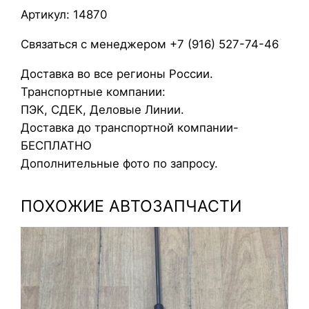
a
Артикул: 14870
b
s
Связаться с менеджером +7 (916) 527-74-46
O
Доставка во все регионы России.
p
Транспортные компании:
e
ПЭК, СДЕК, Деловые Линии.
l
Доставка до транспортной компании-
C
БЕСПЛАТНО
o
Дополнительные фото по запросу.
r
s
ПОХОЖИЕ АВТОЗАПЧАСТИ
a
C
Z
1
8
X