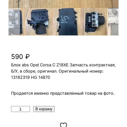
Блок abs Opel Corsa C Z18XE
590
₽
Блок abs Opel Corsa C Z18XE Запчасть контрактная,
Б/У, в сборе, оригинал. Оригинальный номер:
13182319 HG 14870
Продается именно представленный товар на фото.
К
В корзину
о
л