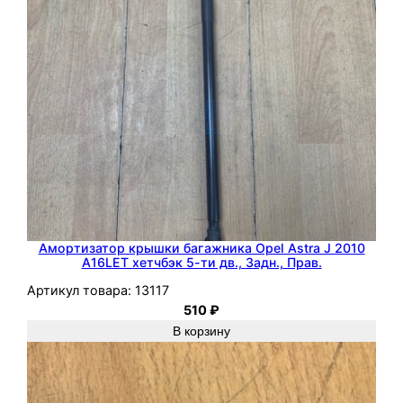
E
Амортизатор крышки багажника Opel Astra J 2010
A16LET хетчбэк 5-ти дв., Задн., Прав.
Артикул товара:
13117
510
₽
В корзину