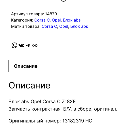
и
ч
Артикул товара:
14870
е
Категория:
Corsa C
, 
Opel
, 
Блок abs
Метки товара:
Corsa C
, 
Opel
, 
Блок abs
с
т
в
WhatsApp
VK
Telegram
Link
о
т
о
Описание
в
а
Описание
р
а
Б
Блок abs Opel Corsa C Z18XE
л
Запчасть контрактная, Б/У, в сборе, оригинал.
о
Оригинальный номер: 13182319 HG
к