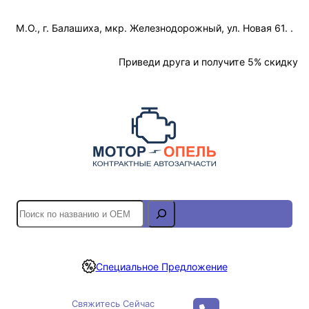
Перейти
М.О., г. Балашиха, мкр. Железнодорожный, ул. Новая 61. .
к
содержимому
Отслеживание Заказа
Приведи друга и получите 5% скидку
S
e
a
r
Специальное Предложение
c
h
Свяжитесь Сейчас