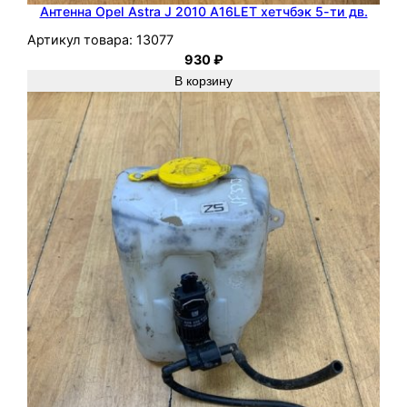
0
Антенна Opel Astra J 2010 A16LET хетчбэк 5-ти дв.
0
Артикул товара:
13077
1
930
₽
-
В корзину
2
0
0
3
Z
1
0
X
E