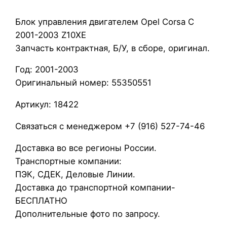
л
Блок управления двигателем Opel Corsa C
о
2001-2003 Z10XE
к
Запчасть контрактная, Б/У, в сборе, оригинал.
у
п
Год: 2001-2003
р
Оригинальный номер: 55350551
а
в
Артикул: 18422
л
Связаться с менеджером +7 (916) 527-74-46
е
н
Доставка во все регионы России.
и
Транспортные компании:
я
ПЭК, СДЕК, Деловые Линии.
д
Доставка до транспортной компании-
в
БЕСПЛАТНО
и
Дополнительные фото по запросу.
г