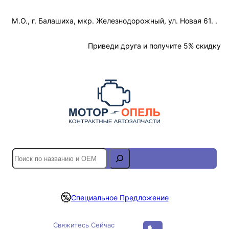
Перейти
М.О., г. Балашиха, мкр. Железнодорожный, ул. Новая 61. .
к
содержимому
Отслеживание Заказа
Приведи друга и получите 5% скидку
S
e
a
r
Специальное Предложение
c
h
Свяжитесь Сейчас