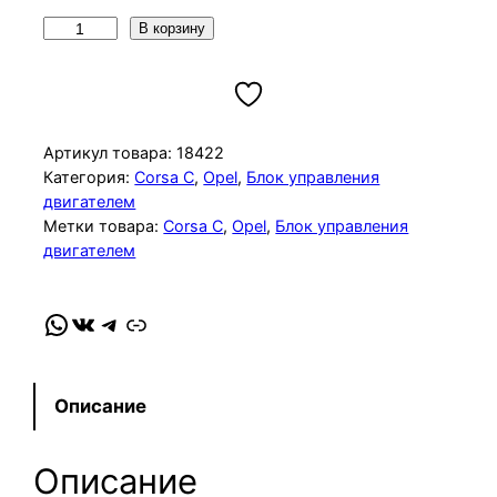
К
В корзину
о
л
и
ч
Артикул товара:
18422
е
Категория:
Corsa C
, 
Opel
, 
Блок управления
двигателем
с
Метки товара:
Corsa C
, 
Opel
, 
Блок управления
т
двигателем
в
о
WhatsApp
VK
Telegram
Link
т
о
в
а
Описание
р
а
Описание
Б