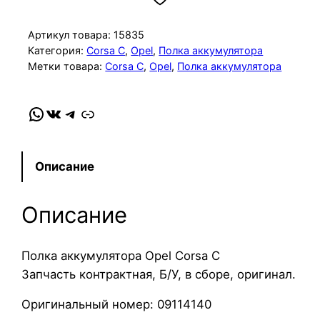
и
ч
Артикул товара:
15835
е
Категория:
Corsa C
, 
Opel
, 
Полка аккумулятора
Метки товара:
Corsa C
, 
Opel
, 
Полка аккумулятора
с
т
в
WhatsApp
VK
Telegram
Link
о
т
о
Описание
в
а
Описание
р
а
П
Полка аккумулятора Opel Corsa C
о
Запчасть контрактная, Б/У, в сборе, оригинал.
л
Оригинальный номер: 09114140
к