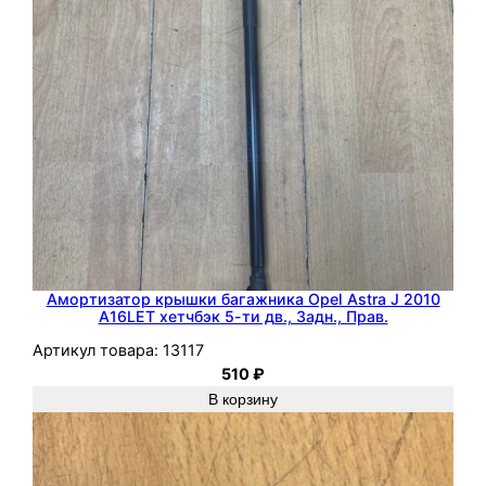
C
o
r
s
a
C
Амортизатор крышки багажника Opel Astra J 2010
A16LET хетчбэк 5-ти дв., Задн., Прав.
Артикул товара:
13117
510
₽
В корзину