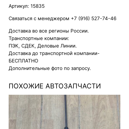
а
Артикул: 15835
а
к
Связаться с менеджером +7 (916) 527-74-46
к
Доставка во все регионы России.
у
Транспортные компании:
м
ПЭК, СДЕК, Деловые Линии.
у
Доставка до транспортной компании-
л
БЕСПЛАТНО
я
Дополнительные фото по запросу.
т
о
ПОХОЖИЕ АВТОЗАПЧАСТИ
р
а
O
p
e
l