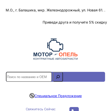
Перейти
М.О., г. Балашиха, мкр. Железнодорожный, ул. Новая 61. .
к
содержимому
Отслеживание Заказа
Приведи друга и получите 5% скидку
S
e
a
r
Специальное Предложение
c
h
Свяжитесь Сейчас