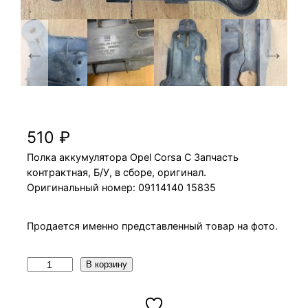
Полка аккумулятора Opel Corsa C
510
₽
Полка аккумулятора Opel Corsa C Запчасть
контрактная, Б/У, в сборе, оригинал.
Оригинальный номер: 09114140 15835
Продается именно представленный товар на фото.
К
В корзину
о
л