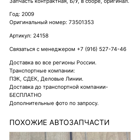
Запчасть контрактная, Б/У, в сборе, оригинал.
л
Год: 2009
л
Оригинальный номер: 73501353
е
к
Артикул: 24158
т
о
Связаться с менеджером +7 (916) 527-74-46
р
Доставка во все регионы России.
в
Транспортные компании:
п
ПЭК, СДЕК, Деловые Линии.
у
Доставка до транспортной компании-
с
БЕСПЛАТНО
к
Дополнительные фото по запросу.
н
о
ПОХОЖИЕ АВТОЗАПЧАСТИ
й
O
p