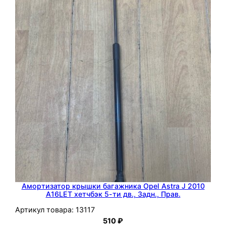
e
l
C
o
r
s
a
D
2
0
0
9
Z
1
Амортизатор крышки багажника Opel Astra J 2010
3
A16LET хетчбэк 5-ти дв., Задн., Прав.
D
Артикул товара:
13117
T
510
₽