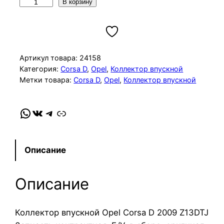
К
В корзину
о
л
и
ч
Артикул товара:
24158
е
Категория:
Corsa D
, 
Opel
, 
Коллектор впускной
Метки товара:
Corsa D
, 
Opel
, 
Коллектор впускной
с
т
в
WhatsApp
VK
Telegram
Link
о
т
о
Описание
в
а
Описание
р
а
К
Коллектор впускной Opel Corsa D 2009 Z13DTJ
о