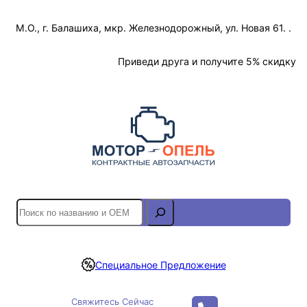
Перейти
М.О., г. Балашиха, мкр. Железнодорожный, ул. Новая 61. .
к
содержимому
Отслеживание Заказа
Приведи друга и получите 5% скидку
S
e
a
r
Специальное Предложение
c
h
Свяжитесь Сейчас