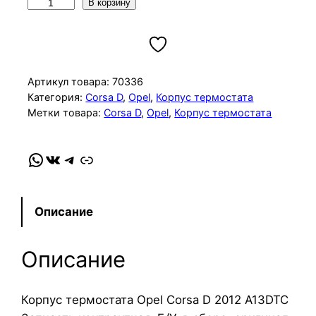
К
В корзину
о
л
и
ч
Артикул товара:
70336
е
Категория:
Corsa D
, 
Opel
, 
Корпус термостата
Метки товара:
Corsa D
, 
Opel
, 
Корпус термостата
с
т
в
WhatsApp
VK
Telegram
Link
о
т
о
Описание
в
а
Описание
р
а
К
Корпус термостата Opel Corsa D 2012 A13DTC
о