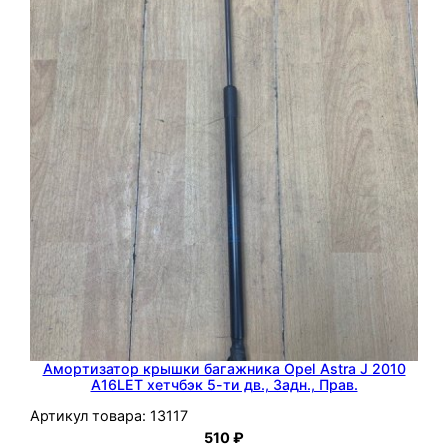
l
C
o
r
s
a
D
2
0
1
2
A
1
3
Амортизатор крышки багажника Opel Astra J 2010
D
A16LET хетчбэк 5-ти дв., Задн., Прав.
T
Артикул товара:
13117
C
510
₽