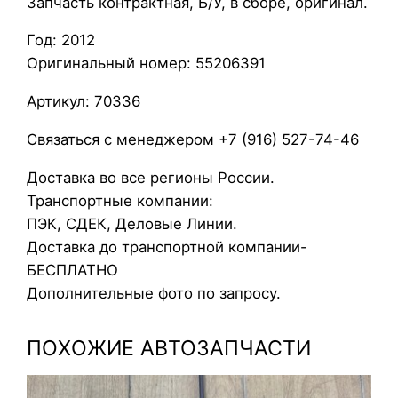
Запчасть контрактная, Б/У, в сборе, оригинал.
р
Год: 2012
п
Оригинальный номер: 55206391
у
с
Артикул: 70336
т
е
Связаться с менеджером +7 (916) 527-74-46
р
Доставка во все регионы России.
м
Транспортные компании:
о
ПЭК, СДЕК, Деловые Линии.
с
Доставка до транспортной компании-
т
БЕСПЛАТНО
а
Дополнительные фото по запросу.
т
а
ПОХОЖИЕ АВТОЗАПЧАСТИ
O
p
e