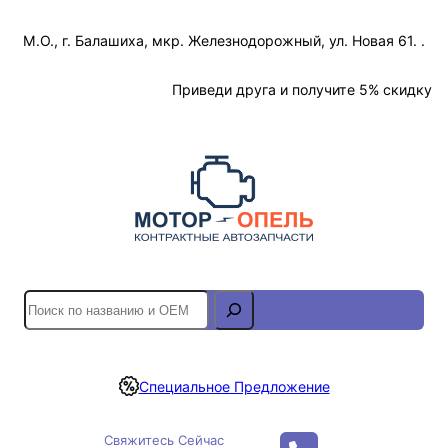
Перейти
М.О., г. Балашиха, мкр. Железнодорожный, ул. Новая 61. .
к
содержимому
Отслеживание Заказа
Приведи друга и получите 5% скидку
S
e
a
r
Специальное Предложение
c
h
Свяжитесь Сейчас