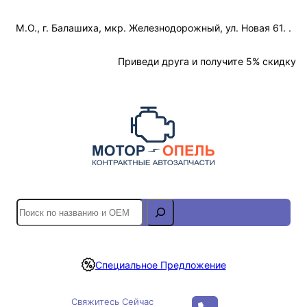
Перейти
М.О., г. Балашиха, мкр. Железнодорожный, ул. Новая 61. .
к
содержимому
Отслеживание Заказа
Приведи друга и получите 5% скидку
S
e
a
r
Специальное Предложение
c
h
Свяжитесь Сейчас