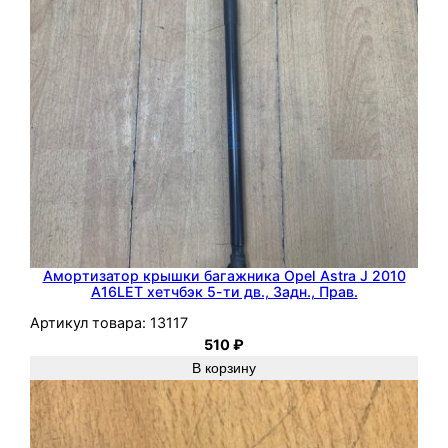
C
o
r
s
a
D
Амортизатор крышки багажника Opel Astra J 2010
A16LET хетчбэк 5-ти дв., Задн., Прав.
Артикул товара:
13117
510
₽
В корзину