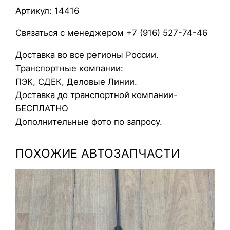
а
Артикул: 14416
а
к
Связаться с менеджером +7 (916) 527-74-46
к
Доставка во все регионы России.
у
Транспортные компании:
м
ПЭК, СДЕК, Деловые Линии.
у
Доставка до транспортной компании-
л
БЕСПЛАТНО
я
Дополнительные фото по запросу.
т
о
ПОХОЖИЕ АВТОЗАПЧАСТИ
р
а
O
p
e
l