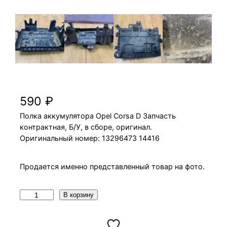
Полка аккумулятора Opel Corsa D
590
₽
Полка аккумулятора Opel Corsa D Запчасть
контрактная, Б/У, в сборе, оригинал.
Оригинальный номер: 13296473 14416
Продается именно представленный товар на фото.
К
В корзину
о
л