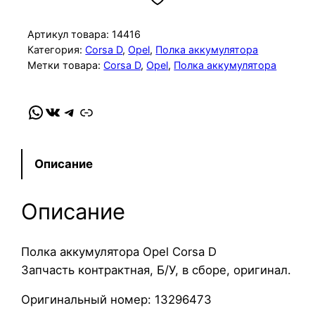
и
ч
Артикул товара:
14416
е
Категория:
Corsa D
, 
Opel
, 
Полка аккумулятора
Метки товара:
Corsa D
, 
Opel
, 
Полка аккумулятора
с
т
в
WhatsApp
VK
Telegram
Link
о
т
о
Описание
в
а
Описание
р
а
П
Полка аккумулятора Opel Corsa D
о
Запчасть контрактная, Б/У, в сборе, оригинал.
л
Оригинальный номер: 13296473
к