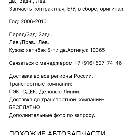
дв., Задн., Лев.
е
Запчасть контрактная, Б/У, в сборе, оригинал.
к
Год: 2006-2010
л
о
Перед/Зад: Задн.
O
Лев./Прав.: Лев.
p
Кузов: хетчбэк 5-ти дв.Артикул: 10365
e
l
Связаться с менеджером +7 (916) 527-74-46
C
Доставка во все регионы России.
o
Транспортные компании:
r
ПЭК, СДЕК, Деловые Линии.
s
Доставка до транспортной компании-
a
БЕСПЛАТНО
D
Дополнительные фото по запросу.
2
0
ПОХОЖИЕ АВТОЗАПЧАСТИ
0