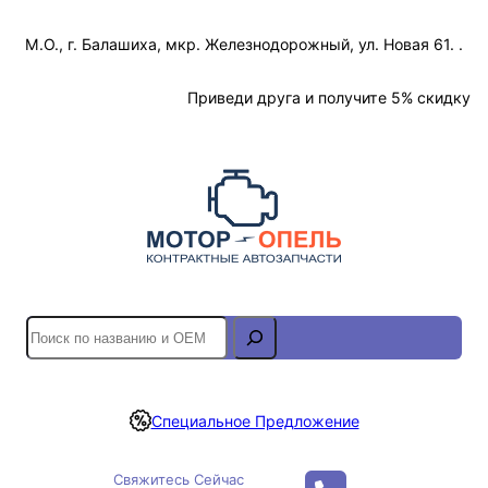
Перейти
М.О., г. Балашиха, мкр. Железнодорожный, ул. Новая 61. .
к
содержимому
Отслеживание Заказа
Приведи друга и получите 5% скидку
S
e
a
r
Специальное Предложение
c
h
Свяжитесь Сейчас