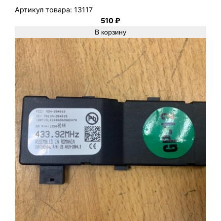
д
Артикул товара:
13117
в
510
₽
.
В корзину
,
З
а
д
н
.
,
Л
е
в
.