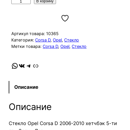
К
В корзину
о
л
и
ч
Артикул товара:
10365
е
Категория:
Corsa D
, 
Opel
, 
Стекло
Метки товара:
Corsa D
, 
Opel
, 
Стекло
с
т
в
WhatsApp
VK
Telegram
Link
о
т
о
Описание
в
а
Описание
р
а
С
Стекло Opel Corsa D 2006-2010 хетчбэк 5-ти
т