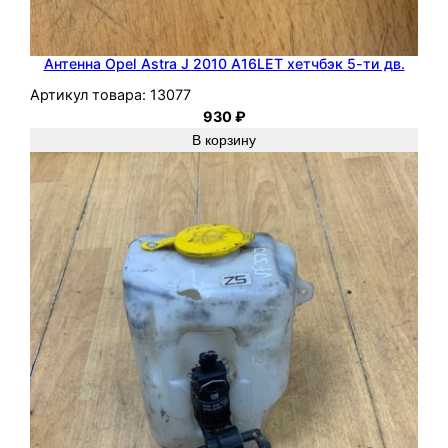
е
т
ч
Антенна Opel Astra J 2010 A16LET хетчбэк 5-ти дв.
б
Артикул товара:
13077
э
930
₽
к
В корзину
5
д
в
.