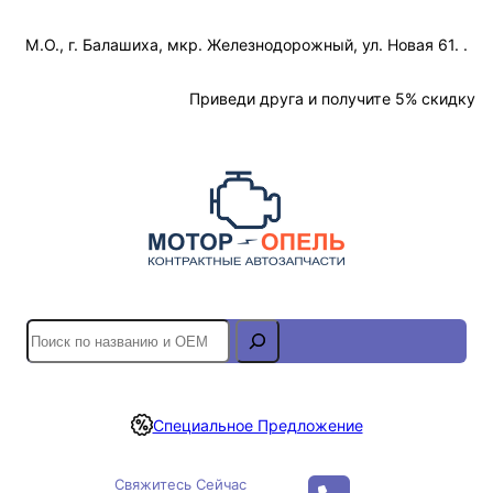
Перейти
М.О., г. Балашиха, мкр. Железнодорожный, ул. Новая 61. .
к
содержимому
Отслеживание Заказа
Приведи друга и получите 5% скидку
S
e
a
r
Специальное Предложение
c
h
Свяжитесь Сейчас