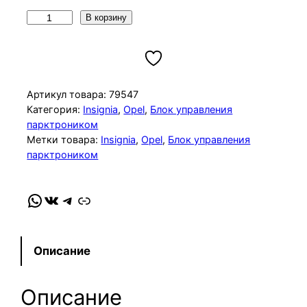
К
В корзину
о
л
и
ч
Артикул товара:
79547
е
Категория:
Insignia
, 
Opel
, 
Блок управления
парктроником
с
Метки товара:
Insignia
, 
Opel
, 
Блок управления
т
парктроником
в
о
WhatsApp
VK
Telegram
Link
т
о
в
а
Описание
р
а
Описание
Б