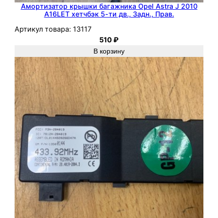
n
Амортизатор крышки багажника Opel Astra J 2010
A16LET хетчбэк 5-ти дв., Задн., Прав.
i
Артикул товара:
13117
a
510
₽
2
В корзину
0
1
4
A
1
8
X
E
R
1
.
8
х