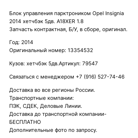
л
Блок управления парктроником Opel Insignia
о
2014 хетчбэк 5дв. A18XER 1.8
к
Запчасть контрактная, Б/У, в сборе, оригинал.
у
п
Год: 2014
р
Оригинальный номер: 13354532
а
в
Кузов: хетчбэк 5дв.Артикул: 79547
л
Связаться с менеджером +7 (916) 527-74-46
е
н
Доставка во все регионы России.
и
Транспортные компании:
я
ПЭК, СДЕК, Деловые Линии.
п
Доставка до транспортной компании-
а
БЕСПЛАТНО
р
Дополнительные фото по запросу.
к