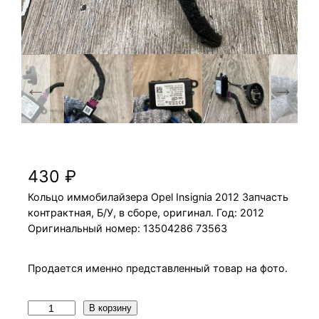
Кольцо иммобилайзера Opel Insignia 2012
430
₽
Кольцо иммобилайзера Opel Insignia 2012 Запчасть
контрактная, Б/У, в сборе, оригинал. Год: 2012
Оригинальный номер: 13504286 73563
Продается именно представленный товар на фото.
К
В корзину