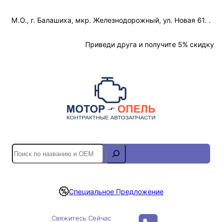
Перейти
М.О., г. Балашиха, мкр. Железнодорожный, ул. Новая 61. .
к
содержимому
Отслеживание Заказа
Приведи друга и получите 5% скидку
S
e
a
r
Специальное Предложение
c
h
Свяжитесь Сейчас