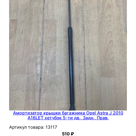
O
p
e
l
I
n
s
i
g
n
i
a
2
0
1
Амортизатор крышки багажника Opel Astra J 2010
A16LET хетчбэк 5-ти дв., Задн., Прав.
2
Артикул товара:
13117
510
₽