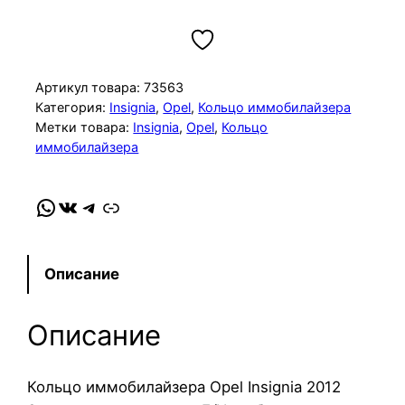
о
л
и
ч
Артикул товара:
73563
е
Категория:
Insignia
, 
Opel
, 
Кольцо иммобилайзера
Метки товара:
Insignia
, 
Opel
, 
Кольцо
с
иммобилайзера
т
в
о
WhatsApp
VK
Telegram
Link
т
о
в
Описание
а
р
Описание
а
К
Кольцо иммобилайзера Opel Insignia 2012
о