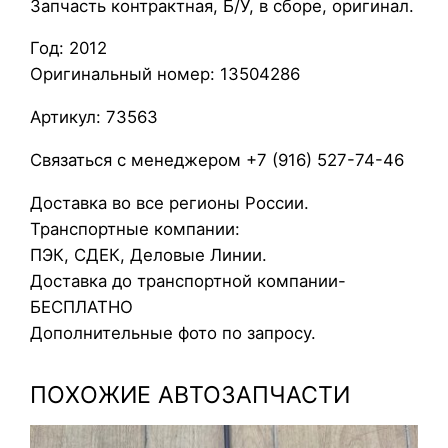
Запчасть контрактная, Б/У, в сборе, оригинал.
л
ь
Год: 2012
ц
Оригинальный номер: 13504286
о
и
Артикул: 73563
м
Связаться с менеджером +7 (916) 527-74-46
м
о
Доставка во все регионы России.
б
Транспортные компании:
и
ПЭК, СДЕК, Деловые Линии.
л
Доставка до транспортной компании-
а
БЕСПЛАТНО
й
Дополнительные фото по запросу.
з
е
ПОХОЖИЕ АВТОЗАПЧАСТИ
р
а