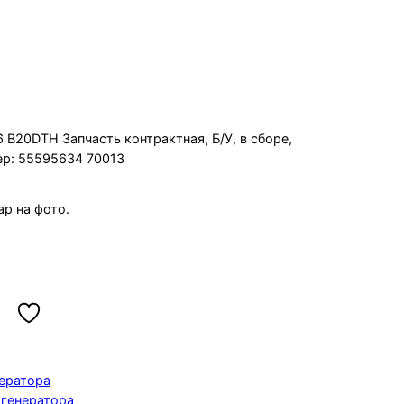
ia 2016 B20DTH
6 B20DTH Запчасть контрактная, Б/У, в сборе,
ер: 55595634 70013
р на фото.
ератора
генератора