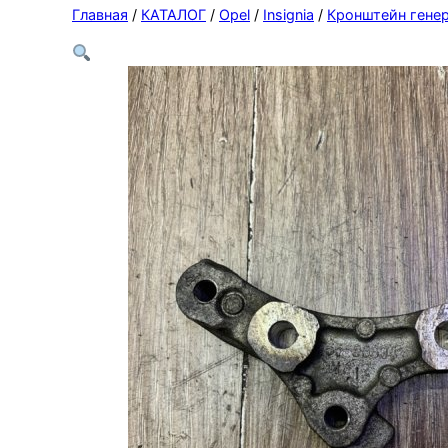
Главная
/
КАТАЛОГ
/
Opel
/
Insignia
/
Кронштейн гене