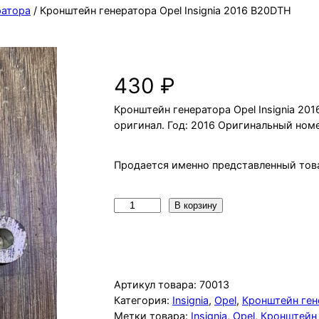
ратора
/ Кронштейн генератора Opel Insignia 2016 B20DTH
Кронштейн генератора Opel Insign
430
₽
Кронштейн генератора Opel Insignia 201
оригинал. Год: 2016 Оригинальный ном
Продается именно представленный това
К
В корзину
о
л
и
ч
Артикул товара:
70013
е
Категория:
Insignia
, 
Opel
, 
Кронштейн ген
Метки товара:
Insignia
, 
Opel
, 
Кронштейн 
с