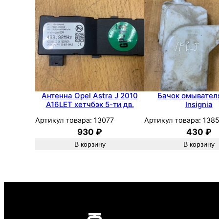
Антенна Opel Astra J 2010
Бачок омывател
A16LET хетчбэк 5-ти дв.
Insignia
Артикул товара:
13077
Артикул товара:
138
930
₽
430
₽
В корзину
В корзину