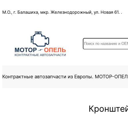
Перейти
М.О., г. Балашиха, мкр. Железнодорожный, ул. Новая 61. .
к
содержимому
S
e
a
r
c
Контрактные автозапчасти из Европы. МОТОР-ОПЕ
h
Кронштей