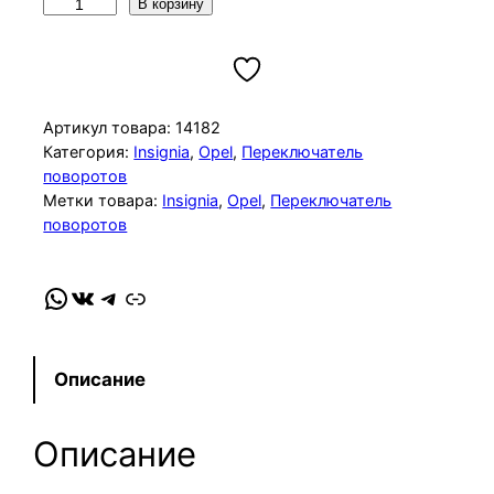
К
В корзину
о
л
и
ч
Артикул товара:
14182
е
Категория:
Insignia
, 
Opel
, 
Переключатель
поворотов
с
Метки товара:
Insignia
, 
Opel
, 
Переключатель
т
поворотов
в
о
WhatsApp
VK
Telegram
Link
т
о
в
а
Описание
р
а
Описание
П
е