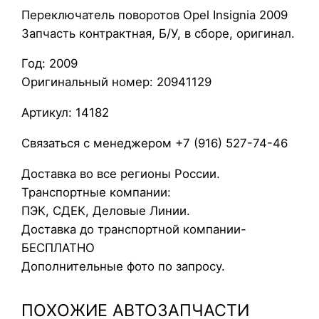
Переключатель поворотов Opel Insignia 2009
р
Запчасть контрактная, Б/У, в сборе, оригинал.
е
к
Год: 2009
л
Оригинальный номер: 20941129
ю
ч
Артикул: 14182
а
Связаться с менеджером +7 (916) 527-74-46
т
е
Доставка во все регионы России.
л
Транспортные компании:
ь
ПЭК, СДЕК, Деловые Линии.
п
Доставка до транспортной компании-
о
БЕСПЛАТНО
в
Дополнительные фото по запросу.
о
р
ПОХОЖИЕ АВТОЗАПЧАСТИ
о