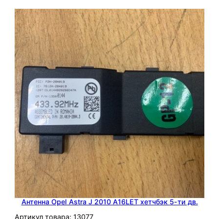
т
о
в
O
p
e
l
I
n
s
i
g
n
i
a
2
Антенна Opel Astra J 2010 A16LET хетчбэк 5-ти дв.
0
Артикул товара:
13077