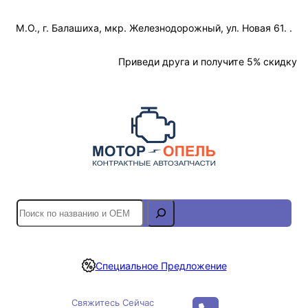
Перейти
М.О., г. Балашиха, мкр. Железнодорожный, ул. Новая 61. .
к
содержимому
Отслеживание Заказа
Приведи друга и получите 5% скидку
S
e
a
r
Специальное Предложение
c
h
Свяжитесь Сейчас