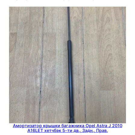
M
o
v
a
n
o
2
0
0
6
G
9
U
A
7
5
Амортизатор крышки багажника Opel Astra J 2010
0
A16LET хетчбэк 5-ти дв., Задн., Прав.