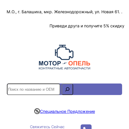
Перейти
М.О., г. Балашиха, мкр. Железнодорожный, ул. Новая 61. .
к
содержимому
Отслеживание Заказа
Приведи друга и получите 5% скидку
S
e
a
r
Специальное Предложение
c
h
Свяжитесь Сейчас