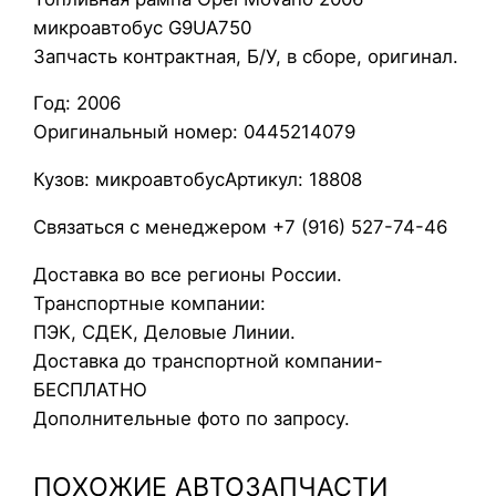
о
микроавтобус G9UA750
п
Запчасть контрактная, Б/У, в сборе, оригинал.
л
Год: 2006
и
Оригинальный номер: 0445214079
в
н
Кузов: микроавтобусАртикул: 18808
а
я
Связаться с менеджером +7 (916) 527-74-46
р
Доставка во все регионы России.
а
Транспортные компании:
м
ПЭК, СДЕК, Деловые Линии.
п
Доставка до транспортной компании-
а
БЕСПЛАТНО
O
Дополнительные фото по запросу.
p
e
ПОХОЖИЕ АВТОЗАПЧАСТИ
l