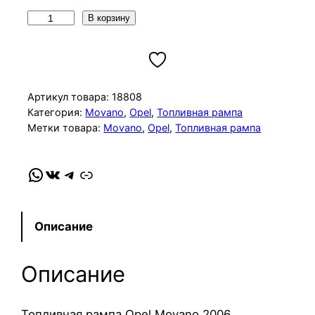
К
В корзину
о
л
и
ч
Артикул товара:
18808
е
Категория:
Movano
, 
Opel
, 
Топливная рампа
Метки товара:
Movano
, 
Opel
, 
Топливная рампа
с
т
в
WhatsApp
VK
Telegram
Link
о
т
о
Описание
в
а
Описание
р
а
Т
Топливная рампа Opel Movano 2006