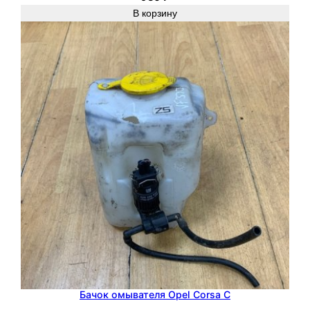
2
В корзину
2
X
E
2
.
2
с
е
д
а
н
4
д
в
.
Бачок омывателя Opel Corsa C