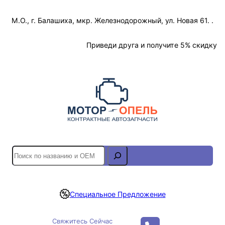
Перейти
М.О., г. Балашиха, мкр. Железнодорожный, ул. Новая 61. .
к
содержимому
Отслеживание Заказа
Приведи друга и получите 5% скидку
S
e
a
r
Специальное Предложение
c
h
Свяжитесь Сейчас