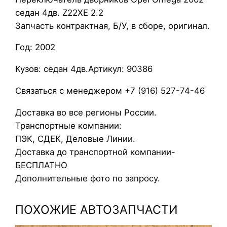
седан 4дв. Z22XE 2.2
р
Запчасть контрактная, Б/У, в сборе, оригинал.
е
к
Год: 2002
л
ю
Кузов: седан 4дв.Артикул: 90386
ч
Связаться с менеджером +7 (916) 527-74-46
а
т
Доставка во все регионы России.
е
Транспортные компании:
л
ПЭК, СДЕК, Деловые Линии.
ь
Доставка до транспортной компании-
д
БЕСПЛАТНО
в
Дополнительные фото по запросу.
о
р
ПОХОЖИЕ АВТОЗАПЧАСТИ
н
и