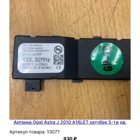
к
о
в
O
p
e
l
O
m
e
g
a
2
0
0
Антенна Opel Astra J 2010 A16LET хетчбэк 5-ти дв.
2
Артикул товара:
13077
Z
930
₽