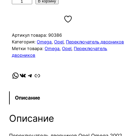
К
В корзину
о
л
и
ч
Артикул товара:
90386
е
Категория:
Omega
, 
Opel
, 
Переключатель дворников
Метки товара:
Omega
, 
Opel
, 
Переключатель
с
дворников
т
в
о
WhatsApp
VK
Telegram
Link
т
о
в
Описание
а
р
Описание
а
П
Переключатель дворников Opel Omega 2002
е