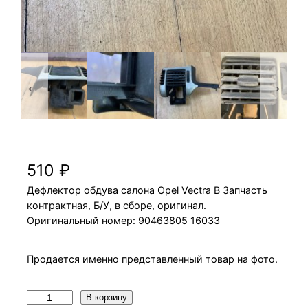
Дефлектор обдува салона Opel Vectra B
510
₽
Дефлектор обдува салона Opel Vectra B Запчасть
контрактная, Б/У, в сборе, оригинал.
Оригинальный номер: 90463805 16033
Продается именно представленный товар на фото.
К
В корзину