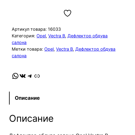
о
л
и
ч
Артикул товара:
16033
е
Категория:
Opel
, 
Vectra B
, 
Дефлектор обдува
салона
с
Метки товара:
Opel
, 
Vectra B
, 
Дефлектор обдува
т
салона
в
о
WhatsApp
VK
Telegram
Link
т
о
в
а
Описание
р
а
Описание
Д
е