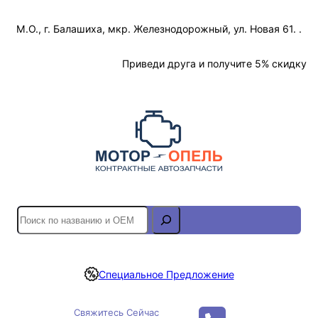
Перейти
М.О., г. Балашиха, мкр. Железнодорожный, ул. Новая 61. .
к
содержимому
Отслеживание Заказа
Приведи друга и получите 5% скидку
S
e
a
r
Специальное Предложение
c
h
Свяжитесь Сейчас