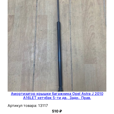
н
а
O
p
e
l
V
e
c
t
r
a
B
Амортизатор крышки багажника Opel Astra J 2010
A16LET хетчбэк 5-ти дв., Задн., Прав.
Артикул товара:
13117
510
₽