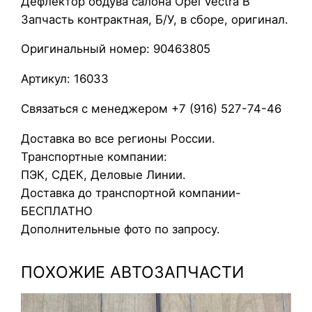
Дефлектор обдува салона Opel Vectra B
ф
Запчасть контрактная, Б/У, в сборе, оригинал.
л
е
Оригинальный номер: 90463805
к
т
Артикул: 16033
о
Связаться с менеджером +7 (916) 527-74-46
р
о
Доставка во все регионы России.
б
Транспортные компании:
д
ПЭК, СДЕК, Деловые Линии.
у
Доставка до транспортной компании-
в
БЕСПЛАТНО
а
Дополнительные фото по запросу.
с
а
ПОХОЖИЕ АВТОЗАПЧАСТИ
л
о