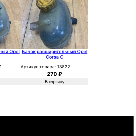
ный Opel
Бачок расширительный Opel
Corsa C
1
Артикул товара:
13822
270
₽
В корзину