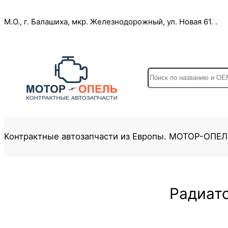
Перейти
М.О., г. Балашиха, мкр. Железнодорожный, ул. Новая 61. .
к
содержимому
S
e
a
r
c
Контрактные автозапчасти из Европы. МОТОР-ОПЕ
h
Радиато