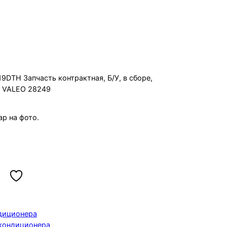
ra C Z19DTH
9DTH Запчасть контрактная, Б/У, в сборе,
9 VALEO 28249
р на фото.
диционера
кондиционера