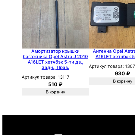
Амортизатор крышки
Антенна Opel Astr
багажника Opel Astra J 2010
A16LET хетчбэк 5
A16LET хетчбэк 5-ти дв.,
Артикул товара:
1307
Задн., Прав.
930
₽
Артикул товара:
13117
В корзину
510
₽
В корзину