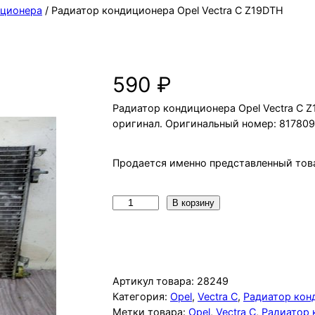
иционера
/ Радиатор кондиционера Opel Vectra C Z19DTH
Радиатор кондиционера Opel Vect
590
₽
Радиатор кондиционера Opel Vectra C Z1
оригинал. Оригинальный номер: 81780
Продается именно представленный това
К
В корзину
о
л
и
ч
Артикул товара:
28249
е
Категория:
Opel
, 
Vectra C
, 
Радиатор кон
Метки товара:
Opel
, 
Vectra C
, 
Радиатор 
с