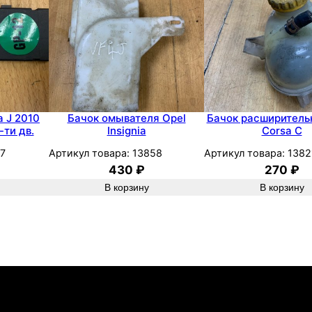
e
c
t
r
a
C
Z
a J 2010
Бачок омывателя Opel
Бачок расширитель
-ти дв.
Insignia
Corsa C
1
9
7
Артикул товара:
13858
Артикул товара:
1382
430
₽
270
₽
D
В корзину
В корзину
T
H