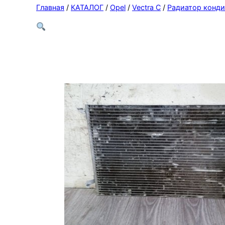
Главная
/
КАТАЛОГ
/
Opel
/
Vectra C
/
Радиатор конд