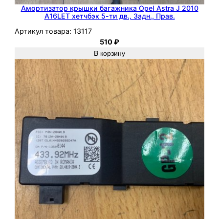
0
Амортизатор крышки багажника Opel Astra J 2010
D
A16LET хетчбэк 5-ти дв., Задн., Прав.
T
Артикул товара:
13117
H
510
₽
2
В корзину
.
0
м
и
н
и
в
е
н