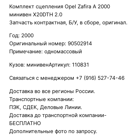
К
Комплект сцепления Opel Zafira A 2000
о
минивен X20DTH 2.0
м
Запчасть контрактная, Б/У, в сборе, оригинал.
п
Год: 2000
л
Оригинальный номер: 90502914
е
Примечание: одномассовый
к
т
Кузов: минивенАртикул: 110831
с
ц
Связаться с менеджером +7 (916) 527-74-46
е
Доставка во все регионы России.
п
Транспортные компании:
л
ПЭК, СДЕК, Деловые Линии.
е
Доставка до транспортной компании-
н
БЕСПЛАТНО
и
Дополнительные фото по запросу.
я