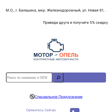
Перейти
М.О., г. Балашиха, мкр. Железнодорожный, ул. Новая 61. .
к
содержимому
Отслеживание Заказа
Приведи друга и получите 5% скидку
S
e
a
r
Специальное Предложение
c
h
Свяжитесь Сейчас