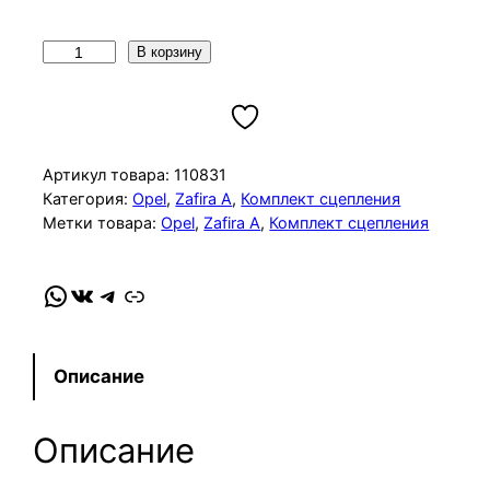
К
В корзину
о
л
и
ч
Артикул товара:
110831
е
Категория:
Opel
, 
Zafira A
, 
Комплект сцепления
Метки товара:
Opel
, 
Zafira A
, 
Комплект сцепления
с
т
в
WhatsApp
VK
Telegram
Link
о
т
о
Описание
в
а
Описание
р
а